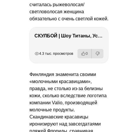
считалась рыжеволосая/
светловолосая женщина
обязательно с очень светлой кожей.
СКУЛБОЙ | Шоу Титаны, Усейн Болт, Ларрат, Зашквар!
РЕКЛАМА
РЕКЛАМА
РЕКЛАМА
РЕКЛАМА
РЕКЛАМА
4.3 тыс. просмотров
0
Финляндия знаменита своими
«молочными красавицами»,
правда, не столько из-за белизны
кожи, сколько вследствие логотипа
компании Valio, производящей
молочные продукты.
Скандинавские красавицы
иронизируют над завсегдатаями
пляжей Флориды, сравнивая