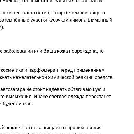
 молока, это поможет избавиться от «окраса».
коже несколько пятен, которые темнее общего
е затемнённые участки кусочком лимона (лимонный
).
ые заболевания или Ваша кожа повреждена, то
е косметики и парфюмерии перед применением
бежать нежелательной химической реакции средств.
автозагара не стоит надевать обтягивающую и
ого высыхания. Иначе светлая одежда перестанет
и будет смазан.
ый эффект, он не защищает от проникновения