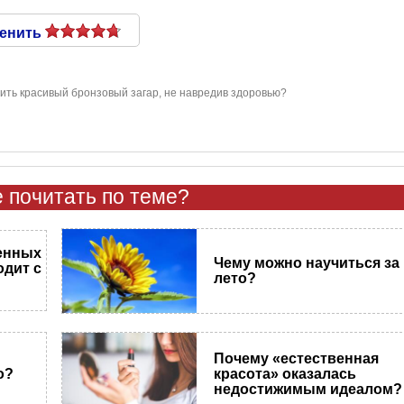
енить
чить красивый бронзовый загар, не навредив здоровью?
 почитать по теме?
енных
Чему можно научиться за
одит с
лето?
Почему «естественная
о?
красота» оказалась
недостижимым идеалом?