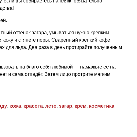
, если вы собираетесь на пляж, обязательно
дства!
ей.
ятный оттенок загара, умываться нужно крепким
 кожу и стянете поры. Сваренный крепкий кофе
ах для льда. Два раза в день протирайте полученным
.
ьзовать на благо себя любимой — намажьте её на
хнет и сама отпадёт. Затем лицо протрите мягким
оду
,
кожа
,
красота
,
лето
,
загар
,
крем
,
косметика
,