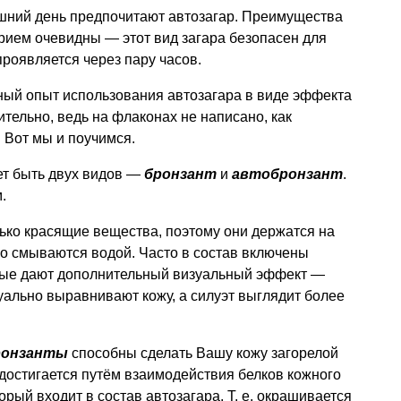
шний день предпочитают автозагар. Преимущества
рием очевидны — этот вид загара безопасен для
проявляется через пару часов.
ный опыт использования автозагара в виде эффекта
тельно, ведь на флаконах не написано, как
 Вот мы и поучимся.
жет быть двух видов —
бронзант
и
автобронзант
.
.
ько красящие вещества, поэтому они держатся на
гко смываются водой. Часто в состав включены
рые дают дополнительный визуальный эффект —
уально выравнивают кожу, а силуэт выглядит более
ронзанты
способны сделать Вашу кожу загорелой
 достигается путём взаимодействия белков кожного
орый входит в состав автозагара.
Т. е.
окрашивается