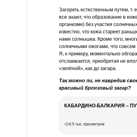
Загореть естественным путем,
т. е
все знают, что образование в кож
организме) без участия солнечны
известно, что кожа стареет рань
нами солнышка. Кроме того, мног
солнечными ожогами, что совсем 
Я, к примеру, моментально обгор
отслаивается, приобретая не впол
«зелёной», как до загара.
Так можно ли, не навредив св
красивый бронзовый загар?
КАБАРДИНО-БАЛКАРИЯ – ПУ
РЕКЛАМА
РЕКЛАМА
РЕКЛАМА
6.5 тыс. просмотров