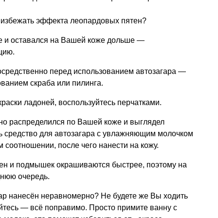
ы избежать эффекта леопардовых пятен?
нее и оставался на Вашей коже дольше —
цию.
посредственно перед использованием автозагара —
ованием скраба или пилинга.
краски ладоней, воспользуйтесь перчатками.
рно распределился по Вашей коже и выглядел
ь средство для автозагара с увлажняющим молочком
 соотношении, после чего нанести на кожу.
колен и подмышек окрашиваются быстрее, поэтому на
днюю очередь.
агар нанесён неравномерно? Не будете же Вы ходить
йтесь — всё поправимо. Просто примите ванну с