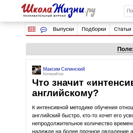
Выпуски
Подборки
Статьи
Поле
Максим Селинский
Копирайтер
Что значит «интенси
английскому?
К интенсивной методике обучения отнош
английский быстро, кто-то хочет его ус
непродолжительное количество времени
надежде на более прочное овладение а