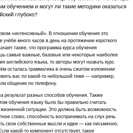
м обучением и могут ли такие методики оказаться
ийский глубоко?
овом «интенсивный». В отношении обучения это
те учёбе много часов в день на протяжении короткого
ачает также, что программа курса обучения
лишь самые важные, базовые или некоторые наиболее
ия английского языка, то авторы могут назвать курс
нём осталась грамматика в очень сжатом изложении
товить вас по какой-то небольшой теме — например,
или общение по телефону.
на результат разных способов обучения. Также
том обучения языку было бы правильно считать
 жизненной ситуации. Это должна быть возможность
тное слово, способность воспринимать на слух речь
ать свои собственные мысли и идеи — как письменно,
Если какой-то компонент отсутствует, такое