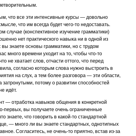
летворительным.
ым, что все эти интенсивные курсы — довольно
ысле, что им всегда будет чего-то недоставать.
вом случае (конспективное изучение грамматики)
ршенно нет практического навыка ни в одной из
 вы знаете основы грамматики, но с трудом
ас много времени уходит на то, чтобы что-то
что не хватает слов, отчасти оттого, что перед
вила, согласно которым слова нужно выстроить в
иятия на слух, а тем более разговора — эти области,
ва затронутыми, потому о развитии способностей
е идёт.
нт — отработка навыков общения в конкретной
о-первых, вы получаете очень ограниченные
то знаете, что говорить в какой-то стандартной
рдце, — много ли вы знаете стандартных, однотипных
авное. Согласитесь, не очень-то приятно, встав из-за