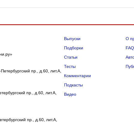
Выпуски
О п
Подборки
FA
ни.ру»
Статьи
Авт
Тесты
Пуб
Петербургский пр., д.60, лит.А,
Комментарии
Подкасты
ербургский пр., д.60, лит.А,
Видео
тербургский пр., д.60, лит.А,