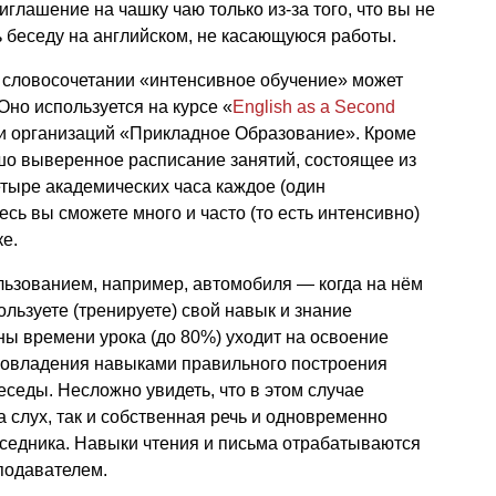
иглашение на чашку чаю только из-за того, что вы не
 беседу на английском, не касающуюся работы.
в словосочетании «интенсивное обучение» может
Оно используется на курсе «
English as a Second
ти организаций «Прикладное Образование». Кроме
рошо выверенное расписание занятий, состоящее из
етыре академических часа каждое (один
десь вы сможете много и часто (то есть интенсивно)
ке.
льзованием, например, автомобиля — когда на нём
льзуете (тренируете) свой навык и знание
ны времени урока (до 80%) уходит на освоение
ь овладения навыками правильного построения
седы. Несложно увидеть, что в этом случае
 слух, так и собственная речь и одновременно
еседника. Навыки чтения и письма отрабатываются
подавателем.