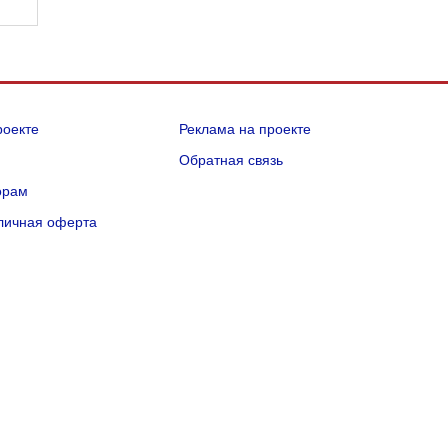
роекте
Реклама на проекте
Q
Обратная связь
орам
личная оферта