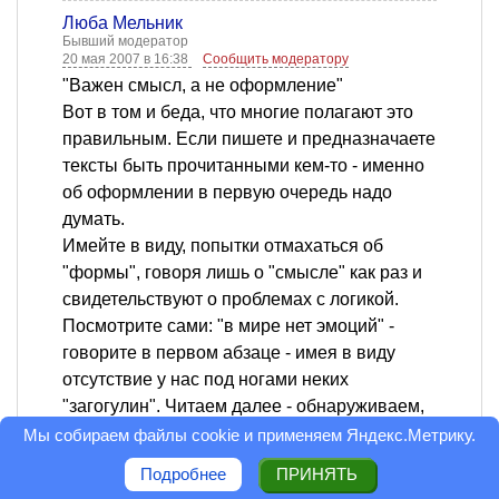
Люба Мельник
Бывший модератор
20 мая 2007 в 16:38
Сообщить модератору
"Важен смысл, а не оформление"
Вот в том и беда, что многие полагают это
правильным. Если пишете и предназначаете
тексты быть прочитанными кем-то - именно
об оформлении в первую очередь надо
думать.
Имейте в виду, попытки отмахаться об
"формы", говоря лишь о "смысле" как раз и
свидетельствуют о проблемах с логикой.
Посмотрите сами: "в мире нет эмоций" -
говорите в первом абзаце - имея в виду
отсутствие у нас под ногами неких
"загогулин". Читаем далее - обнаруживаем,
что "загогулины" - в нас, а мы их
Мы собираем файлы cookie и применяем
Яндекс.Метрику
.
"проецируем" в мир.
Подробнее
ПРИНЯТЬ
В следующем абзаце: "Эмоция - это