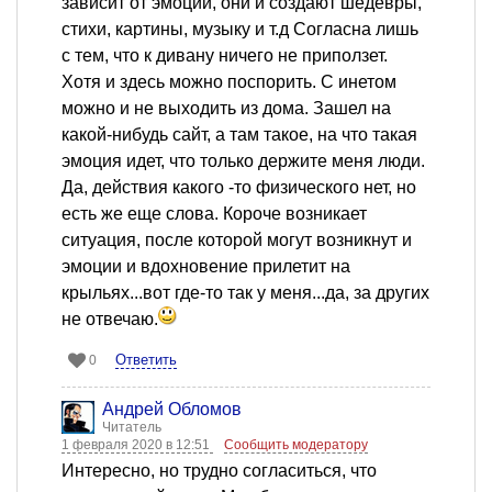
зависит от эмоций, они и создают шедевры,
стихи, картины, музыку и т.д Согласна лишь
с тем, что к дивану ничего не приползет.
Хотя и здесь можно поспорить. С инетом
можно и не выходить из дома. Зашел на
какой-нибудь сайт, а там такое, на что такая
эмоция идет, что только держите меня люди.
Да, действия какого -то физического нет, но
есть же еще слова. Короче возникает
ситуация, после которой могут возникнут и
эмоции и вдохновение прилетит на
крыльях...вот где-то так у меня...да, за других
не отвечаю.
Ответить
0
Андрей Обломов
Читатель
1 февраля 2020 в 12:51
Сообщить модератору
Интересно, но трудно согласиться, что