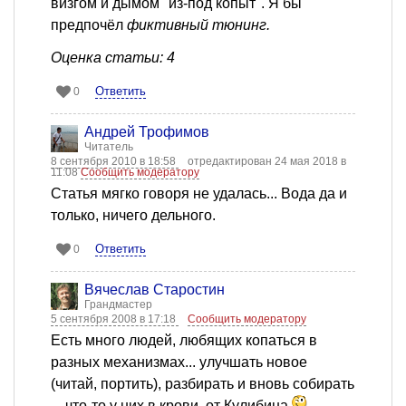
визгом и дымом "из-под копыт". Я бы
предпочёл
фиктивный тюнинг.
Оценка статьи: 4
Ответить
0
Андрей Трофимов
Читатель
8 сентября 2010 в 18:58
отредактирован 24 мая 2018 в
11:08
Сообщить модератору
Статья мягко говоря не удалась... Вода да и
только, ничего дельного.
Ответить
0
Вячеслав Старостин
Грандмастер
5 сентября 2008 в 17:18
Сообщить модератору
Есть много людей, любящих копаться в
разных механизмах... улучшать новое
(читай, портить), разбирать и вновь собирать
... что-то у них в крови, от Кулибина