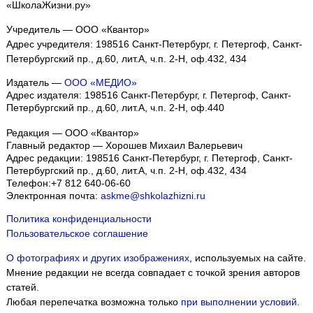
«ШколаЖизни.ру»
Учредитель — ООО «Квантор»
Адрес учредителя: 198516 Санкт-Петербург, г. Петергоф, Санкт-
Петербургский пр., д.60, лит.А, ч.п. 2-Н, оф.432, 434
Издатель —
ООО «МЕДИО»
Адрес издателя: 198516 Санкт-Петербург, г. Петергоф, Санкт-
Петербургский пр., д.60, лит.А, ч.п. 2-Н, оф.440
Редакция — ООО «Квантор»
Главный редактор — Хорошев Михаил Валерьевич
Адрес редакции:
198516
Санкт-Петербург, г. Петергоф
,
Санкт-
Петербургский пр., д.60, лит.А, ч.п. 2-Н, оф.432, 434
Телефон:
+7 812 640-06-60
Электронная почта:
askme@shkolazhizni.ru
Политика конфиденциальности
Пользовательское соглашение
О фотографиях и других изображениях
, используемых на сайте.
Мнение редакции не всегда совпадает с точкой зрения авторов
статей.
Любая перепечатка возможна только
при выполнении условий
.