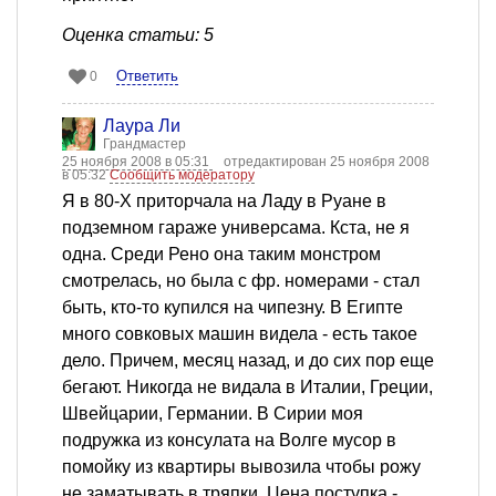
Оценка статьи: 5
Ответить
0
Лаура Ли
Грандмастер
25 ноября 2008 в 05:31
отредактирован 25 ноября 2008
в 05:32
Сообщить модератору
Я в 80-Х приторчала на Ладу в Руане в
подземном гараже универсама. Кста, не я
одна. Среди Рено она таким монстром
смотрелась, но была с фр. номерами - стал
быть, кто-то купился на чипезну. В Египте
много совковых машин видела - есть такое
дело. Причем, месяц назад, и до сих пор еще
бегают. Никогда не видала в Италии, Греции,
Швейцарии, Германии. В Сирии моя
подружка из консулата на Волге мусор в
помойку из квартиры вывозила чтобы рожу
не заматывать в тряпки. Цена поступка -