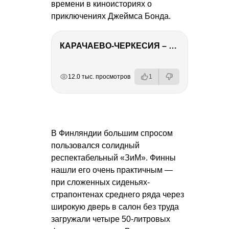
времени в киноисториях о
приключениях Джеймса Бонда.
КАРАЧАЕВО-ЧЕРКЕСИЯ – ПУТЕШЕСТВИЕ НА КАВКАЗ часть 2
РЕКЛАМА
РЕКЛАМА
РЕКЛАМА
РЕКЛАМА
12.0 тыс. просмотров
1
В Финляндии большим спросом
пользовался солидный
респектабельный «ЗиМ». Финны
нашли его очень практичным —
при сложенных сиденьях-
страпонтенах среднего ряда через
широкую дверь в салон без труда
загружали четыре 50-литровых