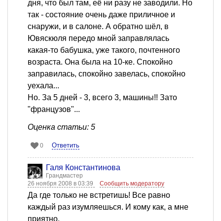
дня, что был там, её ни разу не заводили. Но
так - состояние очень даже приличное и
снаружи, и в салоне. А обратно шёл, в
Ювяскюля передо мной заправлялась
какая-то бабушка, уже такого, почтенного
возраста. Она была на 10-ке. Спокойно
заправилась, спокойно завелась, спокойно
уехала...
Но. За 5 дней - 3, всего 3, машины!! Зато
"французов"...
Оценка статьи: 5
Ответить
0
Галя Константинова
Грандмастер
26 ноября 2008 в 03:39
Сообщить модератору
Да где только не встретишь! Все равно
каждый раз изумляешься. И кому как, а мне
приятно.