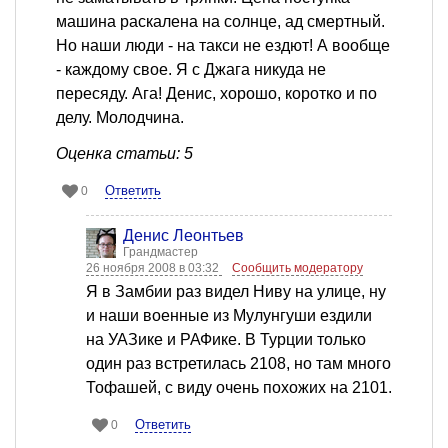
машина раскалена на солнце, ад смертный.
Но наши люди - на такси не ездют! А вообще
- каждому свое. Я с Джага никуда не
пересяду. Ага! Денис, хорошо, коротко и по
делу. Молодчина.
Оценка статьи: 5
Ответить
0
Денис Леонтьев
Грандмастер
26 ноября 2008 в 03:32
Сообщить модератору
Я в Замбии раз видел Ниву на улице, ну
и наши военные из Мулунгуши ездили
на УАЗике и РАФике. В Турции только
один раз встретилась 2108, но там много
Тофашей, с виду очень похожих на 2101.
Ответить
0