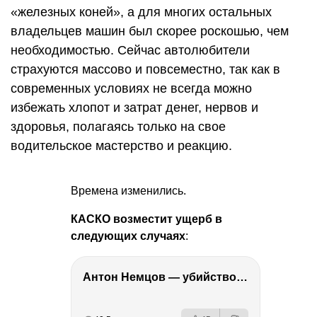
«железных коней», а для многих остальных
владельцев машин был скорее роскошью, чем
необходимостью. Сейчас автолюбители
страхуются массово и повсеместно, так как в
современных условиях не всегда можно
избежать хлопот и затрат денег, нервов и
здоровья, полагаясь только на свое
водительское мастерство и реакцию.
Времена изменились.
КАСКО возместит ущерб в
следующих случаях
:
Антон Немцов — убийство Бориса Немцова, переезд в Дубай, семья и политика
РЕКЛАМА
РЕКЛАМА
РЕКЛАМА
РЕКЛАМА