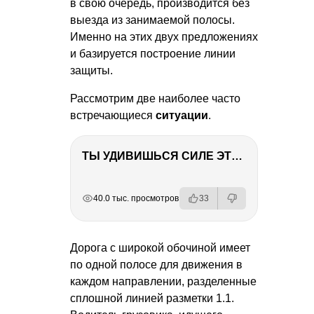
в свою очередь, производится без
выезда из занимаемой полосы.
Именно на этих двух предложениях
и базируется построение линии
защиты.
Рассмотрим две наиболее часто
встречающиеся
ситуации
.
ТЫ УДИВИШЬСЯ СИЛЕ ЭТО ЧЕЛОВЕКА! Блог о нашей поездке в Вышний Волочек
РЕКЛАМА
РЕКЛАМА
РЕКЛАМА
РЕКЛАМА
40.0 тыс. просмотров
33
Дорога с широкой обочиной имеет
по одной полосе для движения в
каждом направлении, разделенные
сплошной линией разметки 1.1.