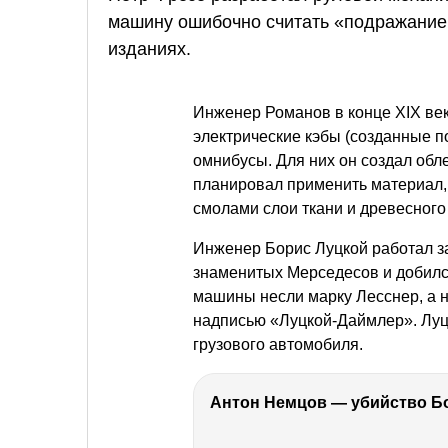
машину ошибочно считать «подражанием
изданиях.
Инженер Романов в конце XIX век
электрические кэбы (созданные п
омнибусы. Для них он создал обл
планировал применить материал
смолами слои ткани и древесного
Инженер Борис Луцкой работал за
знаменитых Мерседесов и добился
машины несли марку Лесснер, а на
надписью «Луцкой-Даймлер». Луцк
грузового автомобиля.