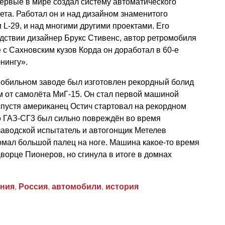
ервые в мире создал систему автоматического
ета. Работал он и над дизайном знаменитого
L-29, и над многими другими проектами. Его
дствии дизайнер Брукс Стивенс, автор ретромобиля
 с Сахновским кузов Корда он доработал в 60-е
нингу».
мобильном заводе был изготовлен рекордный болид
м от самолёта МиГ-15. Он стал первой машиной
 спустя американец Остич стартовал на рекордном
о ГАЗ-СГ3 был сильно повреждён во время
заводской испытатель и автогонщик Метелев
омал большой палец на ноге. Машина какое-то время
ворце Пионеров, но сгинула в итоге в домнах
ения
,
Россия
,
автомобили
,
история