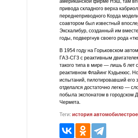
американской фирме Нэш, там вп
привода складного верха кабриол
переднеприводного Корда модели 
соавтором был известный впосле
Экскалибур, созданный им вместе
годы, подвергнув своего рода «тю
В 1954 году на Горьковском авто
ГАЗ-СГ3 с реактивным двигателе
такого типа в мире — лишь 6 лет
реактивном Флайинг Кэдьекюс. Н
испытаний, пилотировавший его 
отделался достаточно легко — сл
побыла экспонатом в городском Д
Чермета.
Теги:
история автомобилестро