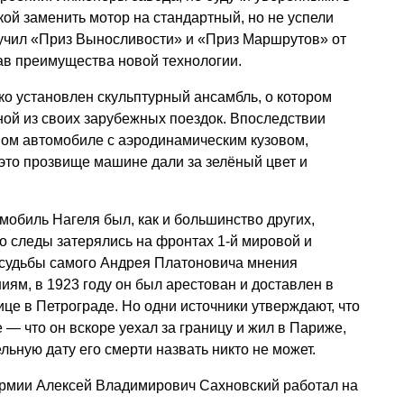
кой заменить мотор на стандартный, но не успели
олучил «Приз Выносливости» и «Приз Маршрутов» от
зав преимущества новой технологии.
ко установлен скульптурный ансамбль, о котором
ой из своих зарубежных поездок. Впоследствии
ном автомобиле с аэродинамическим кузовом,
(это прозвище машине дали за зелёный цвет и
мобиль Нагеля был, как и большинство других,
о следы затерялись на фронтах 1-й мировой и
 судьбы самого Андрея Платоновича мнения
иям, в 1923 году он был арестован и доставлен в
це в Петрограде. Но одни источники утверждают, что
е — что он вскоре уехал за границу и жил в Париже,
льную дату его смерти назвать никто не может.
армии Алексей Владимирович Сахновский работал на