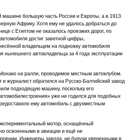
й машине большую часть России и Европы, а в 1913
верную Африку. Хотя ему не удалось добраться до
анице с Египтом не оказалось проезжих дорог, по
автомобиля достиг заветной цифры,
несённой владельцем на подножку автомобиля
для нынешнего автовладельца за 4 года эксплуатации
 Монако на ралли, проводимое местным автоклубом.
 и журналист обратился на Русско-Балтийский завод
авили подходящую машину, поскольку его
автомобилестроения» уже не годился для подобных
предоставило ему автомобиль с двухместным
 экспериментальный мотор, оснащённый
о освоенными в авиации и ещё не
оении. Инженеры завода, не будучи уверенными в