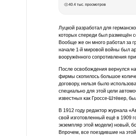
РЕКЛАМА
РЕКЛАМА
РЕКЛАМА
РЕКЛАМА
РЕКЛАМА
РЕКЛАМА
40.4 тыс. просмотров
Луцкой разработал для германско
которых спереди был размещён с
Вообще же он много работал за г
начале 1-й мировой войны был ар
вооружённого сопротивления при 
После освобождения вернулся на
фирмы скопилось большое количе
договору, нельзя было использов
специально для этой цели автом
известных как Гроссе-Штёвер, б
В 1912 году редактор журнала «
свой изготовленный ещё в 1909 г
экземпляр этой модели) новый, б
Впрочем, все поездившие на это