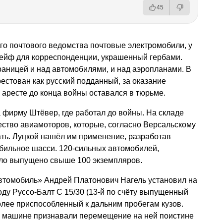
45
го почтового ведомства почтовые электромобили, у
ейф для корреспонденции, украшенный гербами.
раницей и над автомобилями, и над аэропланами. В
естован как русский подданный, за оказание
аресте до конца войны оставался в тюрьме.
 фирму Штёвер, где работал до войны. На складе
ство авиамоторов, которые, согласно Версальскому
ать. Луцкой нашёл им применение, разработав
обильное шасси. 120-сильных автомобилей,
ыло выпущено свыше 100 экземпляров.
Автомобиль» Андрей Платонович Нагель установил на
оду Руссо-Балт С 15/30 (13-й по счёту выпущенный
олее приспособленный к дальним пробегам кузов.
й машине признавали перемещение на ней поистине