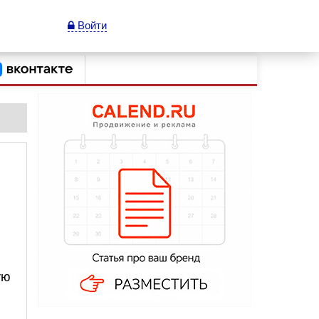
Войти
ую