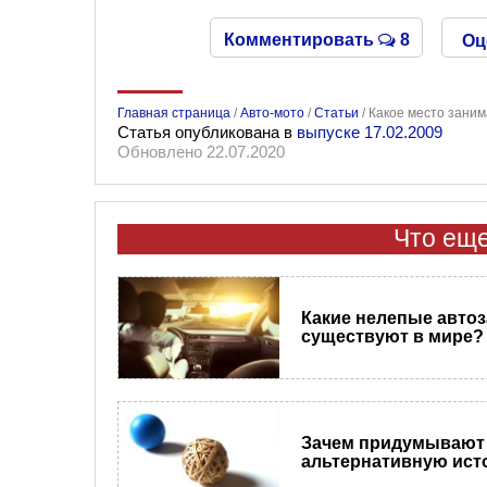
Комментировать
8
Оц
Главная страница
/
Авто-мото
/
Статьи
/
Какое место заним
Статья опубликована в
выпуске 17.02.2009
Обновлено 22.07.2020
Что еще
​Какие нелепые авто
существуют в мире?
Зачем придумывают
альтернативную ис