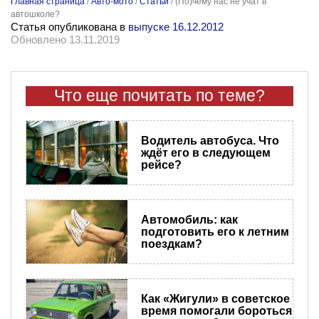
Главная страница
/
Авто-мото
/
Статьи
/
(По)чему нас не учат в
автошколе?
Статья опубликована в
выпуске 16.12.2012
Обновлено 13.11.2019
Что еще почитать по теме?
Водитель автобуса. Что
ждёт его в следующем
рейсе?
Автомобиль: как
подготовить его к летним
поездкам?
Как «Жигули» в советское
время помогали бороться