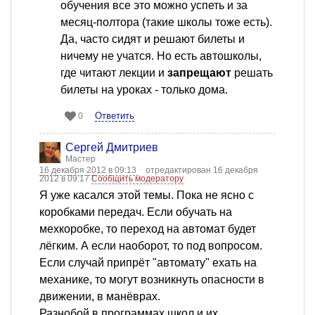
обучения все это можно успеть и за
месяц-полтора (такие школы тоже есть).
Да, часто сидят и решают билеты и
ничему не учатся. Но есть автошколы,
где читают лекции и
запрещают
решать
билеты на уроках - только дома.
Ответить
0
Сергей Дмитриев
Мастер
16 декабря 2012 в 09:13
отредактирован 16 декабря
2012 в 09:17
Сообщить модератору
Я уже касался этой темы. Пока не ясно с
коробками передач. Если обучать на
мехкоробке, то переход на автомат будет
лёгким. А если наоборот, то под вопросом.
Если случай припрёт "автомату" ехать на
механике, то могут возникнуть опасности в
движении, в манёврах.
Разнобой в программах школ и их