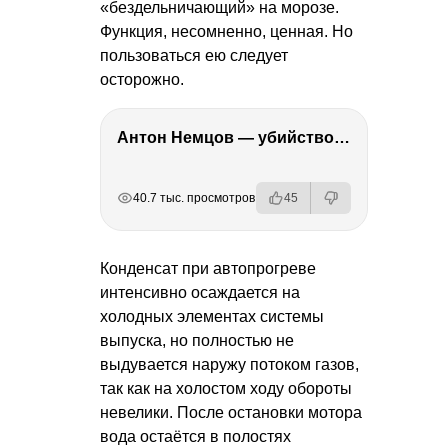
«бездельничающий» на морозе.
Функция, несомненно, ценная. Но
пользоваться ею следует
осторожно.
Антон Немцов — убийство Бориса Немцова, переезд в Дубай, семья и политика
РЕКЛАМА
РЕКЛАМА
РЕКЛАМА
РЕКЛАМА
40.7 тыс. просмотров
45
Конденсат при автопрогреве
интенсивно осаждается на
холодных элементах системы
выпуска, но полностью не
выдувается наружу потоком газов,
так как на холостом ходу обороты
невелики. После остановки мотора
вода остаётся в полостях