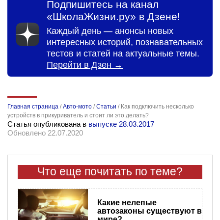
Подпишитесь на канал
«ШколаЖизни.ру» в Дзене!
Каждый день — анонсы новых
интересных историй, познавательных
тестов и статей на актуальные темы.
Перейти в Дзен →
Главная страница
/
Авто-мото
/
Статьи
/
Как подключить несколько
устройств в прикуриватель и стоит ли это делать?
Статья опубликована в
выпуске 28.03.2017
Обновлено 22.07.2020
Что еще почитать по теме?
​Какие нелепые
автозаконы существуют в
мире?