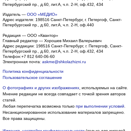
Петербургский пр., д.60, лит.А, ч.п. 2-Н, оф.432, 434
Издатель —
ООО «МЕДИО»
Адрес издателя: 198516 Санкт-Петербург, г. Петергоф, Санкт-
Петербургский пр., д.60, лит.А, ч.п. 2-Н, оф.440
Редакция — ООО «Квантор»
Главный редактор — Хорошев Михаил Валерьевич
Адрес редакции:
198516
Санкт-Петербург, г. Петергоф
,
Санкт-
Петербургский пр., д.60, лит.А, ч.п. 2-Н, оф.432, 434
Телефон:
+7 812 640-06-60
Электронная почта:
askme@shkolazhizni.ru
Политика конфиденциальности
Пользовательское соглашение
О фотографиях и других изображениях
, используемых на сайте.
Мнение редакции не всегда совпадает с точкой зрения авторов
статей.
Любая перепечатка возможна только
при выполнении условий
.
Несанкционированное использование материалов запрещено.
Все права защищены.
Изменить настройки конфиденциальности
(только для жителей