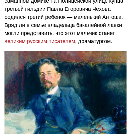
саманном домике на Полицейской улице купца
третьей гильдии Павла Егоровича Чехова
родился третий ребенок — маленький Антоша.
Вряд ли в семье владельца бакалейной лавки
могли представить, что этот мальчик станет
великим русским писателем
, драматургом.