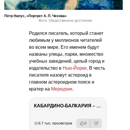
Пётр Нилус, «Портрет А. П. Чехова»
Фото: Общественное достояние
Родился писатель, который станет
любимым у миллионов читателей
во всем мире. Его именем будут
названы улицы, парки, множество
учебных заведений, целый город и
издательство в
Нью-Йорке
. В честь
писателя назовут астероид в
главном астероидном поясе и
кратер на
Меркурии
.
КАБАРДИНО-БАЛКАРИЯ – ПУТЕШЕСТВИЕ НА КАВКАЗ часть 3
РЕКЛАМА
РЕКЛАМА
РЕКЛАМА
6.7 тыс. просмотров
0