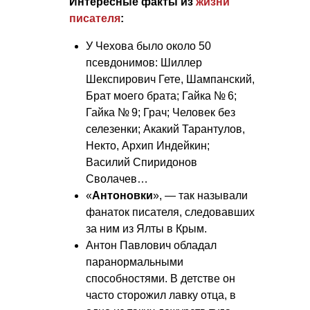
Интересные факты из
жизни
писателя
:
У Чехова было около 50
псевдонимов: Шиллер
Шекспирович Гете, Шампанский,
Брат моего брата; Гайка № 6;
Гайка № 9; Грач; Человек без
селезенки; Акакий Тарантулов,
Некто, Архип Индейкин;
Василий Спиридонов
Сволачев…
«
Антоновки
», — так называли
фанаток писателя, следовавших
за ним из Ялты в Крым.
Антон Павлович обладал
паранормальными
способностями. В детстве он
часто сторожил лавку отца, в