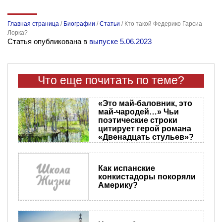
Главная страница
/
Биографии
/
Статьи
/
Кто такой Федерико Гарсиа
Лорка?
Статья опубликована в
выпуске 5.06.2023
Что еще почитать по теме?
«Это май-баловник, это
май-чародей…» Чьи
поэтические строки
цитирует герой романа
«Двенадцать стульев»?
Как испанские
конкистадоры покоряли
Америку?