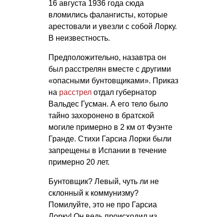
16 августа 1936 года сюда
вломились фалангисты, которые
арестовали и увезли с собой Лорку.
В неизвестность.
Предположительно, назавтра он
был расстрелян вместе с другими
«опасными бунтовщиками». Приказ
на
расстрел
отдал губернатор
Вальдес Гусман. А его тело было
тайно захоронено в братской
могиле примерно в 2 км от Фуэнте
Гранде. Стихи Гарсиа Лорки были
запрещены в Испании в течение
примерно 20 лет.
Бунтовщик? Левый, чуть ли не
склонный к коммунизму?
Помилуйте, это не про Гарсиа
Лорку! Он ведь происходил из