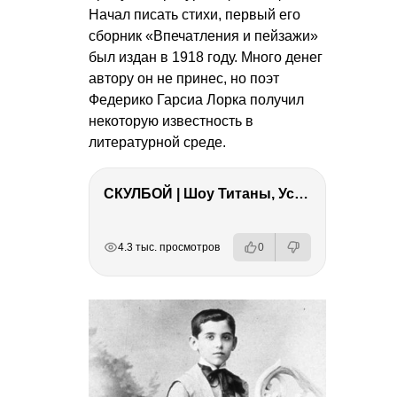
Начал писать стихи, первый его
сборник «Впечатления и пейзажи»
был издан в 1918 году. Много денег
автору он не принес, но поэт
Федерико Гарсиа Лорка получил
некоторую известность в
литературной среде.
СКУЛБОЙ | Шоу Титаны, Усейн Болт, Ларрат, Зашквар!
РЕКЛАМА
РЕКЛАМА
РЕКЛАМА
4.3 тыс. просмотров
0