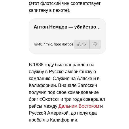
(этот флотский чин соответствует
капитану в пехоте).
Антон Немцов — убийство Бориса Немцова, переезд в Дубай, семья и политика
РЕКЛАМА
РЕКЛАМА
РЕКЛАМА
РЕКЛАМА
40.7 тыс. просмотров
45
В 1838 году был направлен на
службу в Русско-американскую
компанию. Служил на Аляске и в
Калифорнии. Вначале Загоскин
получил под свое командование
бриг «Охотск» и три года совершал
рейсы между
Дальним Востоком
и
Русской Америкой, до полугода
пробыл в Калифорнии.