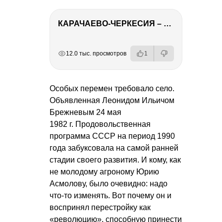
КАРАЧАЕВО-ЧЕРКЕСИЯ – ПУТЕШЕСТВИЕ НА КАВКАЗ часть 2
РЕКЛАМА
РЕКЛАМА
РЕКЛАМА
РЕКЛАМА
12.0 тыс. просмотров
1
Особых перемен требовало село.
Объявленная Леонидом Ильичом
Брежневым 24 мая
1982 г. Продовольственная
программа СССР на период 1990
года забуксовала на самой ранней
стадии своего развития. И кому, как
не молодому агроному Юрию
Асмолову, было очевидно: надо
что-то изменять. Вот почему он и
воспринял перестройку как
«революцию», способную принести