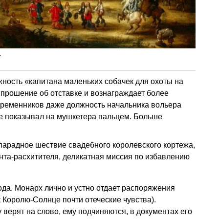
»
ность «капитана маленьких собачек для охоты на
т прошение об отставке и вознаграждает более
временников даже должность начальника вольера
не показывал на мушкетера пальцем. Больше
парадное шествие свадебного королевского кортежа,
нта-расхитителя, деликатная миссия по избавлению
ода. Монарх лично и устно отдает распоряжения
 Королю-Солнце почти отеческие чувства).
 верят на слово, ему подчиняются, в документах его