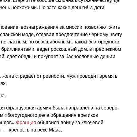
ниха! Шарлотта вообще склонна к сутяжничеству, да
чень несхожими. Но зато какие деньги! И дети.
алование, вознаграждения за миссии позволяют жить
испанской моде, отдавая предпочтение черному цвету
я негласным, но безошибочным знаком благородного
 бриллиантами, ведет роскошный дом, в престижном
ой, дает обеды и покупает за баснословные деньги
 жена страдает от ревности, муж проводит время в
ях.
на.
ная французская армия была направлена на северо-
ом «богоугодного дела обращения еретиков
андов»
Франция
объявила войну за ключевой
т — крепость на реке Маас.