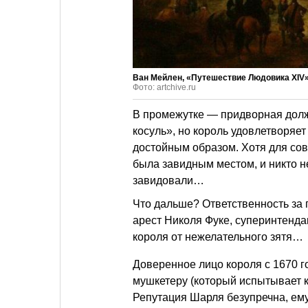
Ван Мейлен, «Путешествие Людовика XIV
Фото: artchive.ru
В промежутке — придворная долж
косуль», но король удовлетворяе
достойным образом. Хотя для со
была завидным местом, и никто 
завидовали…
Что дальше? Ответственность за 
арест Николя Фуке, суперинтенда
короля от нежелательного зятя…
Доверенное лицо короля с 1670 г
мушкетеру (который испытывает к
Репутация Шарля безупречна, ему