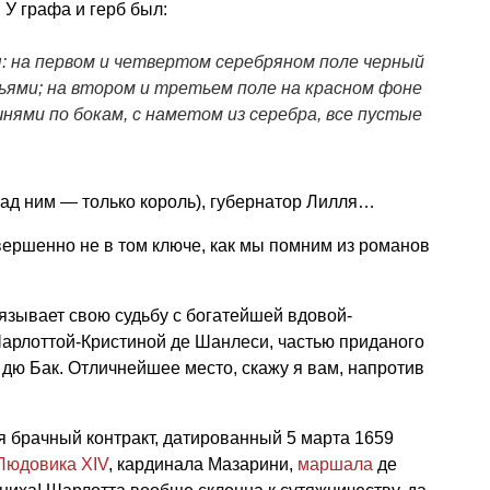
 У графа и герб был:
: на первом и четвертом серебряном поле черный
ями; на втором и третьем поле на красном фоне
нями по бокам, с наметом из серебра, все пустые
ад ним — только король), губернатор Лилля…
вершенно не в том ключе, как мы помним из романов
вязывает свою судьбу с богатейшей вдовой-
Шарлоттой-Кристиной де Шанлеси, частью приданого
 дю Бак. Отличнейшее место, скажу я вам, напротив
 брачный контракт, датированный 5 марта 1659
Людовика XIV
, кардинала Мазарини,
маршала
де