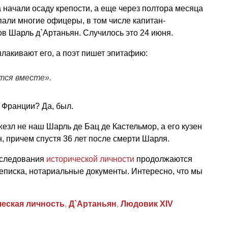
 начали осаду крепости, а еще через полтора месяца
пали многие офицеры, в том числе капитан-
в Шарль д`Артаньян. Случилось это 24 июня.
лакивают его, а поэт пишет эпитафию:
тся вместе».
 Франции? Да, был.
езл не наш Шарль де Бац де Кастельмор, а его кузен
, причем спустя 36 лет после смерти Шарля.
Исследования
исторической личности
продолжаются
реписка, нотариальные документы. Интересно, что мы
ческая личность
,
Д`Артаньян
,
Людовик XIV