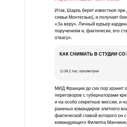
Итак, Шарль берет известное пр
семьи Монтескью), и получает бо
«За веру». Личный курьер карди
поручениям и, фактически, его ст
отвагу».
КАК СНИМАТЬ В СТУДИИ С
РЕКЛАМА
РЕКЛАМА
РЕКЛАМА
РЕКЛАМА
39.2 тыс. просмотров
МИД Франции до сих пор хранит 
переговоров с губернаторами кре
и на особо секретные миссии, и н
раненых командиров элитного во
фактической главой которого он с
командующего Филиппа Манчини, 