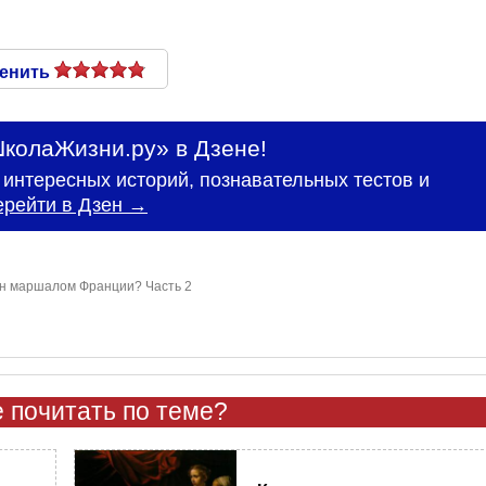
енить
колаЖизни.ру» в Дзене!
интересных историй, познавательных тестов и
ерейти в Дзен →
ян маршалом Франции? Часть 2
 почитать по теме?