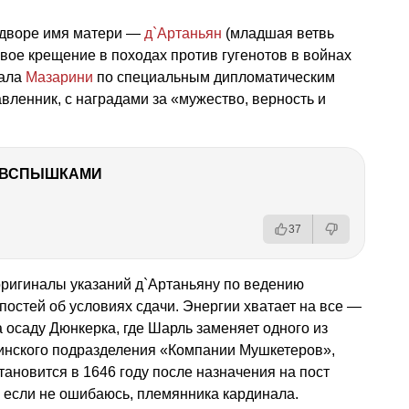
и дворе имя матери —
д`Артаньян
(младшая ветвь
евое крещение в походах против гугенотов в войнах
нала
Мазарини
по специальным дипломатическим
авленник, с наградами за «мужество, верность и
О ВСПЫШКАМИ
37
оригиналы указаний д`Артаньяну по ведению
постей об условиях сдачи. Энергии хватает на все —
а осаду Дюнкерка, где Шарль заменяет одного из
инского подразделения «Компании Мушкетеров»,
тановится в 1646 году после назначения на пост
если не ошибаюсь, племянника кардинала.