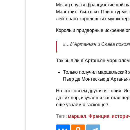
Месяц спустя французские войска
Маастрихт был взят. При штурме 
лейтенант королевских мушкетеро
Король и придворные искренне оп
«…д`Артаньян и Слава покоя
Так был ли д`Артаньян маршалом
Только получил маршальский ж
Пьер де Монтескью д`Артаньян
Но это совсем другая история. 
до сих пор, изучается частная пе
еще узнаем о гасконце?..
Теги:
маршал
,
Франция
,
истори