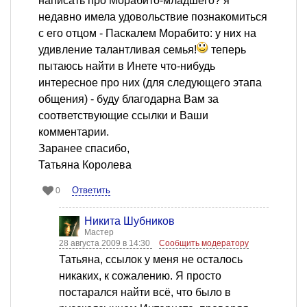
написать про Морабито-младшего? я
недавно имела удовольствие познакомиться
с его отцом - Паскалем Морабито: у них на
удивление талантливая семья!
теперь
пытаюсь найти в Инете что-нибудь
интересное про них (для следующего этапа
общения) - буду благодарна Вам за
соответствующие ссылки и Ваши
комментарии.
Заранее спасибо,
Татьяна Королева
Ответить
0
Никита Шубников
Мастер
28 августа 2009 в 14:30
Сообщить модератору
Татьяна, ссылок у меня не осталось
никаких, к сожалению. Я просто
постарался найти всё, что было в