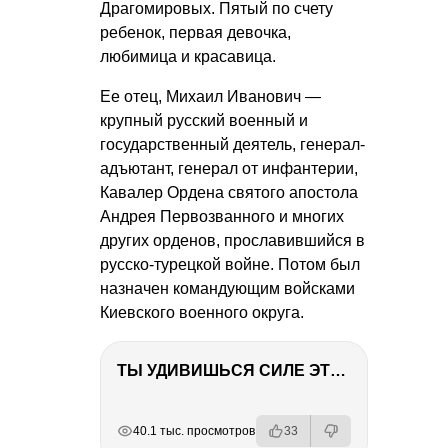
Драгомировых. Пятый по счету
ребенок, первая девочка,
любимица и красавица.
Ее отец, Михаил Иванович —
крупный русский военный и
государственный деятель, генерал-
адъютант, генерал от инфантерии,
Кавалер Ордена святого апостола
Андрея Первозванного и многих
других орденов, прославившийся в
русско-турецкой войне. Потом был
назначен командующим войсками
Киевского военного округа.
ТЫ УДИВИШЬСЯ СИЛЕ ЭТО ЧЕЛОВЕКА! Блог о нашей поездке в Вышний Волочек
РЕКЛАМА
РЕКЛАМА
РЕКЛАМА
РЕКЛАМА
40.1 тыс. просмотров
33