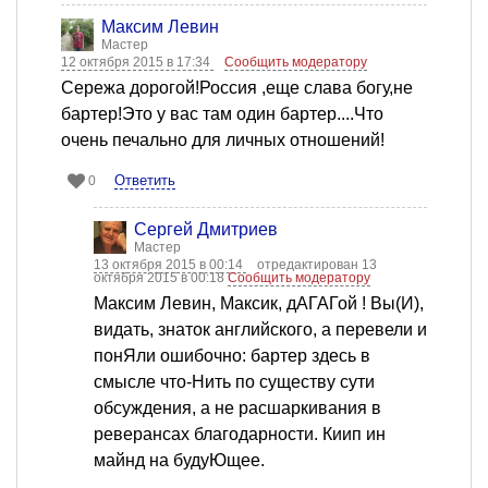
Максим Левин
Мастер
12 октября 2015 в 17:34
Сообщить модератору
Сережа дорогой!Россия ,еще слава богу,не
бартер!Это у вас там один бартер....Что
очень печально для личных отношений!
Ответить
0
Сергей Дмитриев
Мастер
13 октября 2015 в 00:14
отредактирован 13
октября 2015 в 00:18
Сообщить модератору
Максим Левин, Максик, дАГАГой ! Вы(И),
видать, знаток английского, а перевели и
понЯли ошибочно: бартер здесь в
смысле что-Нить по существу сути
обсуждения, а не расшаркивания в
реверансах благодарности. Киип ин
майнд на будуЮщее.