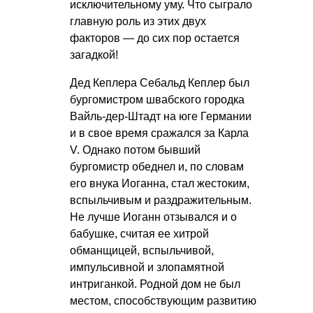
исключительному уму. Что сыграло
главную роль из этих двух
факторов — до сих пор остается
загадкой!
Дед Кеплера Себальд Кеплер был
бургомистром швабского городка
Вайль-дер-Штадт на юге Германии
и в свое время сражался за Карла
V. Однако потом бывший
бургомистр обеднел и, по словам
его внука Иоганна, стал жестоким,
вспыльчивым и раздражительным.
Не лучше Иоганн отзывался и о
бабушке, считая ее хитрой
обманщицей, вспыльчивой,
импульсивной и злопамятной
интриганкой. Родной дом не был
местом, способствующим развитию