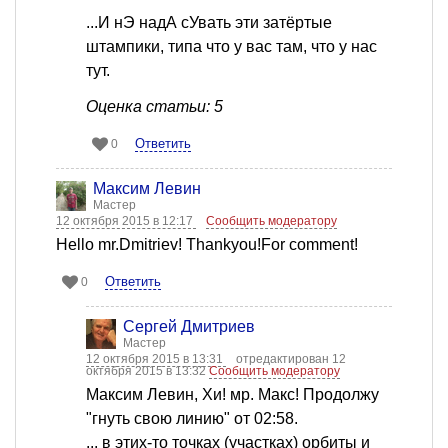
...И нЭ надА сУвать эти затёртые
штампики, типа что у вас там, что у нас
тут.
Оценка статьи: 5
Ответить
0
Максим Левин
Мастер
12 октября 2015 в 12:17
Сообщить модератору
Hello mr.Dmitriev! Thankyou!For comment!
Ответить
0
Сергей Дмитриев
Мастер
12 октября 2015 в 13:31
отредактирован 12
октября 2015 в 13:32
Сообщить модератору
Максим Левин, Хи! мр. Макс! Продолжу
"гнуть свою линию" от 02:58.
... в этих-то точках (участках) орбиты и