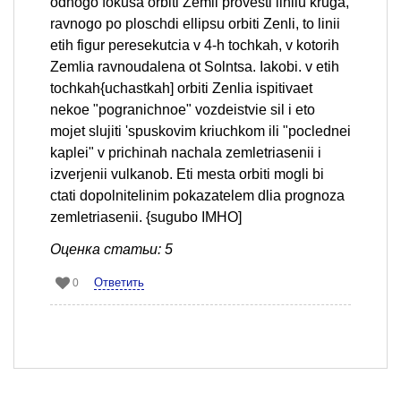
odnogo fokusa orbiti Zemli provesti liniiu kruga,
ravnogo po ploschdi ellipsu orbiti Zenli, to linii
etih figur peresekutcia v 4-h tochkah, v kotorih
Zemlia ravnoudalena ot Solntsa. Iakobi. v etih
tochkah{uchastkah] orbiti Zenlia ispitivaet
nekoe "pogranichnoe" vozdeistvie sil i eto
mojet slujiti 'spuskovim kriuchkom ili "poclednei
kaplei" v prichinah nachala zemletriasenii i
izverjenii vulkanob. Eti mesta orbiti mogli bi
ctati dopolnitelinim pokazatelem dlia prognoza
zemletriasenii. {sugubo IMHO]
Оценка статьи: 5
Ответить
0