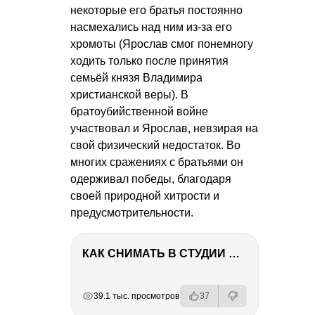
некоторые его братья постоянно
насмехались над ним из-за его
хромоты (Ярослав смог понемногу
ходить только после принятия
семьёй князя Владимира
христианской веры). В
братоубийственной войне
участвовал и Ярослав, невзирая на
свой физический недостаток. Во
многих сражениях с братьями он
одерживал победы, благодаря
своей природной хитрости и
предусмотрительности.
КАК СНИМАТЬ В СТУДИИ СО ВСПЫШКАМИ
РЕКЛАМА
РЕКЛАМА
РЕКЛАМА
РЕКЛАМА
39.1 тыс. просмотров
37