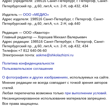
Адрес учредителя: 198516 Санкт-Петербург, г. Петергоф, Санкт-
Петербургский пр., д.60, лит.А, ч.п. 2-Н, оф.432, 434
Издатель —
ООО «МЕДИО»
Адрес издателя: 198516 Санкт-Петербург, г. Петергоф, Санкт-
Петербургский пр., д.60, лит.А, ч.п. 2-Н, оф.440
Редакция — ООО «Квантор»
Главный редактор — Хорошев Михаил Валерьевич
Адрес редакции:
198516
Санкт-Петербург, г. Петергоф
,
Санкт-
Петербургский пр., д.60, лит.А, ч.п. 2-Н, оф.432, 434
Телефон:
+7 812 640-06-60
Электронная почта:
askme@shkolazhizni.ru
Политика конфиденциальности
Пользовательское соглашение
О фотографиях и других изображениях
, используемых на сайте.
Мнение редакции не всегда совпадает с точкой зрения авторов
статей.
Любая перепечатка возможна только
при выполнении условий
.
Несанкционированное использование материалов запрещено.
Все права защищены.