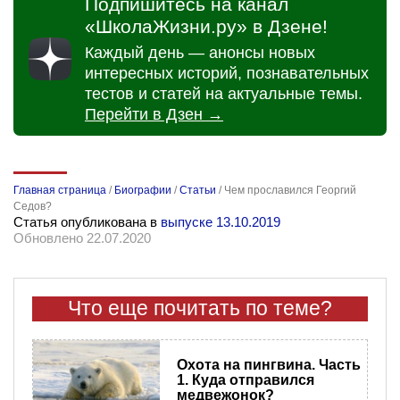
Подпишитесь на канал
«ШколаЖизни.ру» в Дзене!
Каждый день — анонсы новых
интересных историй, познавательных
тестов и статей на актуальные темы.
Перейти в Дзен →
Главная страница
/
Биографии
/
Статьи
/
Чем прославился Георгий
Седов?
Статья опубликована в
выпуске 13.10.2019
Обновлено 22.07.2020
Что еще почитать по теме?
Охота на пингвина. Часть
1. Куда отправился
медвежонок?