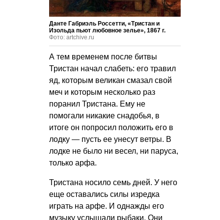
Данте Габриэль Россетти, «Тристан и
Изольда пьют любовное зелье», 1867 г.
Фото: artchive.ru
А тем временем после битвы
Тристан начал слабеть: его травил
яд, которым великан смазал свой
меч и которым несколько раз
поранил Тристана. Ему не
помогали никакие снадобья, в
итоге он попросил положить его в
лодку — пусть ее унесут ветры. В
лодке не было ни весел, ни паруса,
только арфа.
Тристана носило семь дней. У него
еще оставались силы изредка
играть на арфе. И однажды его
музыку услышали рыбаки. Они