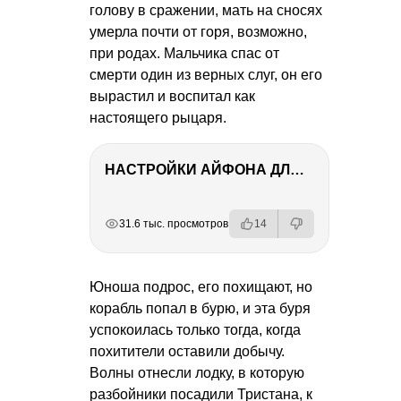
голову в сражении, мать на сносях
умерла почти от горя, возможно,
при родах. Мальчика спас от
смерти один из верных слуг, он его
вырастил и воспитал как
настоящего рыцаря.
НАСТРОЙКИ АЙФОНА ДЛЯ ФОТО И ВИДЕО
РЕКЛАМА
РЕКЛАМА
РЕКЛАМА
РЕКЛАМА
31.6 тыс. просмотров
14
Юноша подрос, его похищают, но
корабль попал в бурю, и эта буря
успокоилась только тогда, когда
похитители оставили добычу.
Волны отнесли лодку, в которую
разбойники посадили Тристана, к