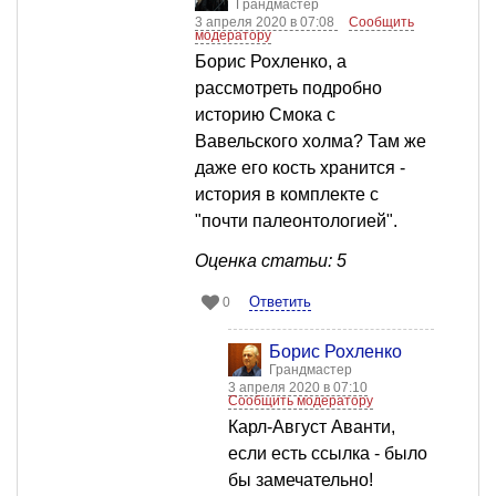
Грандмастер
3 апреля 2020 в 07:08
Сообщить
модератору
Борис Рохленко, а
рассмотреть подробно
историю Смока с
Вавельского холма? Там же
даже его кость хранится -
история в комплекте с
"почти палеонтологией".
Оценка статьи: 5
Ответить
0
Борис Рохленко
Грандмастер
3 апреля 2020 в 07:10
Сообщить модератору
Карл-Август Аванти,
если есть ссылка - было
бы замечательно!