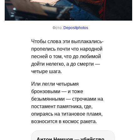
Фото:
Depositphotos
Чтобы слова эти выплакались-
пропелись почти что народной
песней о том, что до любимой
дойти нелегко, а до смерти —
четыре шага.
Или легли четырьмя
бронзовыми — и тоже
безымянными — строчками на
постамент памятника, где,
опираясь на титановое пламя,
возносится в космос ракета.
Антон Немцов — убийство Бориса Немцова, переезд в Дубай, семья и политика