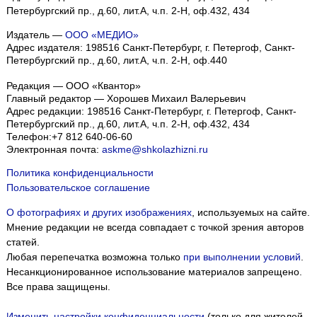
Петербургский пр., д.60, лит.А, ч.п. 2-Н, оф.432, 434
Издатель —
ООО «МЕДИО»
Адрес издателя: 198516 Санкт-Петербург, г. Петергоф, Санкт-
Петербургский пр., д.60, лит.А, ч.п. 2-Н, оф.440
Редакция — ООО «Квантор»
Главный редактор — Хорошев Михаил Валерьевич
Адрес редакции:
198516
Санкт-Петербург, г. Петергоф
,
Санкт-
Петербургский пр., д.60, лит.А, ч.п. 2-Н, оф.432, 434
Телефон:
+7 812 640-06-60
Электронная почта:
askme@shkolazhizni.ru
Политика конфиденциальности
Пользовательское соглашение
О фотографиях и других изображениях
, используемых на сайте.
Мнение редакции не всегда совпадает с точкой зрения авторов
статей.
Любая перепечатка возможна только
при выполнении условий
.
Несанкционированное использование материалов запрещено.
Все права защищены.
Изменить настройки конфиденциальности
(только для жителей