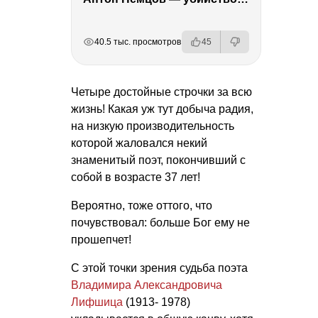
РЕКЛАМА
РЕКЛАМА
РЕКЛАМА
РЕКЛАМА
40.5 тыс. просмотров
45
Четыре достойные строчки за всю
жизнь! Какая уж тут добыча радия,
на низкую производительность
которой жаловался некий
знаменитый поэт, покончивший с
собой в возрасте 37 лет!
Вероятно, тоже оттого, что
почувствовал: больше Бог ему не
прошепчет!
С этой точки зрения судьба поэта
Владимира Александровича
Лифшица
(1913- 1978)