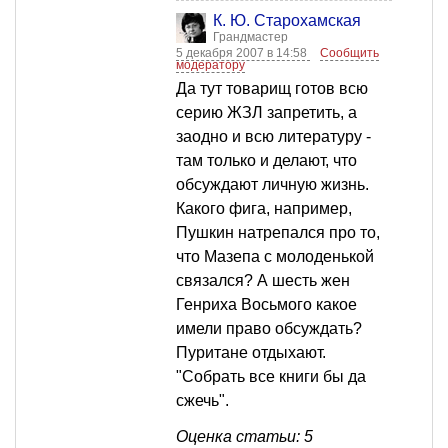
К. Ю. Старохамская
Грандмастер
5 декабря 2007 в 14:58
Сообщить
модератору
Да тут товарищ готов всю
серию ЖЗЛ запретить, а
заодно и всю литературу -
там только и делают, что
обсуждают личную жизнь.
Какого фига, например,
Пушкин натрепался про то,
что Мазепа с молоденькой
связался? А шесть жен
Генриха Восьмого какое
имели право обсуждать?
Пуритане отдыхают.
"Собрать все книги бы да
сжечь".
Оценка статьи: 5