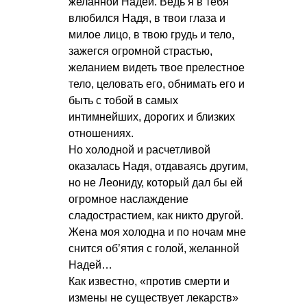
желанной Надей. Ведь я в тебя
влюбился Надя, в твои глаза и
милое лицо, в твою грудь и тело,
зажегся огромной страстью,
желанием видеть твое прелестное
тело, целовать его, обнимать его и
быть с тобой в самых
интимнейших, дорогих и близких
отношениях.
Но холодной и расчетливой
оказалась Надя, отдаваясь другим,
но не Леониду, который дал бы ей
огромное наслаждение
сладострастием, как никто другой.
Жена моя холодна и по ночам мне
снится об’ятия с голой, желанной
Надей…
Как известно, «против смерти и
измены не существует лекарств»