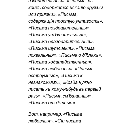
извинительныя», «Письма, въ
коихъ содержится исканiе дружбы
или прiязни», «Письма,
содержащiя простую учтивость»,
«Письма поздравительныя»,
«Письма утЂшительныя»,
«Письма благодарительныя»,
«Письма шутливыя», «Письма
похвальныя», «Письма о дЂлахъ»,
«Письма ходатайственныя»,
«Письма любовныя», «Письма
остроумныя», «Письма к
незнакомымъ», «Когда нужно
писать къ кому-нибудь въ первый
разъ», «Письма смЂшанныя»,
«Письма отвЂтныя».
Вот, например, «Письма
любовныя». «Сiи письма