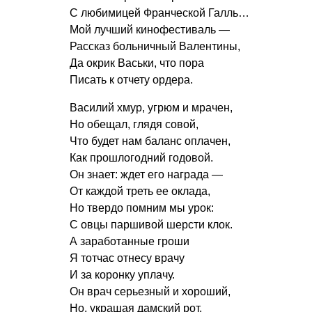
С любимицей Франческой Галль…
Мой лучший кинофестиваль —
Рассказ больничный Валентины,
Да окрик Васьки, что пора
Писать к отчету ордера.
Василий хмур, угрюм и мрачен,
Но обещал, глядя совой,
Что будет нам баланс оплачен,
Как прошлогодний годовой.
Он знает: ждет его награда —
От каждой треть ее оклада,
Но твердо помним мы урок:
С овцы паршивой шерсти клок.
А заработанные гроши
Я тотчас отнесу врачу
И за коронку уплачу.
Он врач серьезный и хороший,
Но, украшая дамский рот,