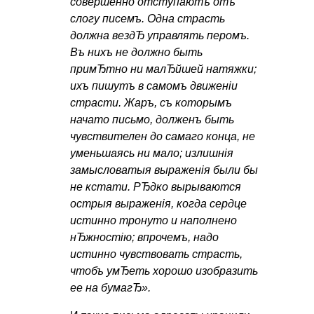
совершенно отступаютъ отъ
слогу писемъ. Одна страсть
должна вездЂ управлять перомъ.
Въ нихъ не должно быть
примЂтно ни малЂйшей натяжки;
ихъ пишутъ в самомъ движенiи
страсти. Жаръ, съ которымъ
начато письмо, долженъ быть
чувствителен до самаго конца, не
уменьшаясь ни мало; излишнiя
замысловатыя выраженiя были бы
не кстати. РЂдко вырываются
острыя выраженiя, когда сердце
истинно тронуто и наполнено
нЂжностiю; впрочемъ, надо
истинно чувствовать страсть,
чтобъ умЂеть хорошо изобразить
ее на бумагЂ».