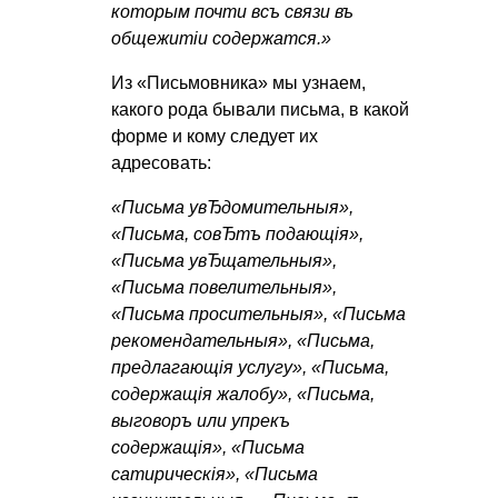
которым почти всъ связи въ
общежитiи содержатся.»
Из «Письмовника» мы узнаем,
какого рода бывали письма, в какой
форме и кому следует их
адресовать:
«Письма увЂдомительныя»,
«Письма, совЂтъ подающiя»,
«Письма увЂщательныя»,
«Письма повелительныя»,
«Письма просительныя», «Письма
рекомендательныя», «Письма,
предлагающiя услугу», «Письма,
содержащiя жалобу», «Письма,
выговоръ или упрекъ
содержащiя», «Письма
сатирическiя», «Письма