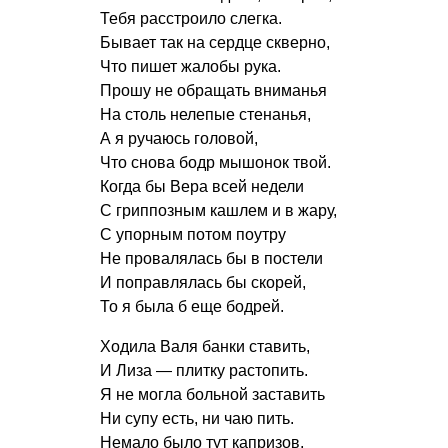
Тебя расстроило слегка.
Бывает так на сердце скверно,
Что пишет жалобы рука.
Прошу не обращать вниманья
На столь нелепые стенанья,
А я ручаюсь головой,
Что снова бодр мышонок твой.
Когда бы Вера всей недели
С гриппозным кашлем и в жару,
С упорным потом поутру
Не провалялась бы в постели
И поправлялась бы скорей,
То я была б еще бодрей.
Ходила Валя банки ставить,
И Лиза — плитку растопить.
Я не могла больной заставить
Ни супу есть, ни чаю пить.
Немало было тут капризов,