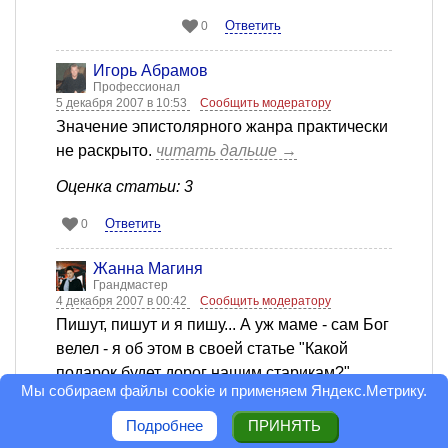
Ответить
0
Игорь Абрамов
Профессионал
5 декабря 2007 в 10:53
Сообщить модератору
Значение эпистолярного жанра практически
не раскрыто.
читать дальше →
Оценка статьи: 3
Ответить
0
Жанна Магиня
Грандмастер
4 декабря 2007 в 00:42
Сообщить модератору
Пишут, пишут и я пишу... А уж маме - сам Бог
велел - я об этом в своей статье "Какой
подарок будет дорог нашим старикам?"
Мы собираем файлы cookie и применяем
Яндекс.Метрику
.
писала... А Леонид... Его я очень хорошо
понимаю - их встреча как яркая вспышка - и
Подробнее
ПРИНЯТЬ
страсть, и воспоминания об этом до конца