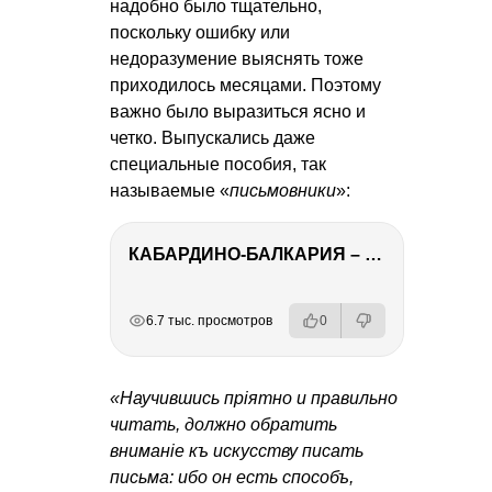
надобно было тщательно,
поскольку ошибку или
недоразумение выяснять тоже
приходилось месяцами. Поэтому
важно было выразиться ясно и
четко. Выпускались даже
специальные пособия, так
называемые «
письмовники
»:
КАБАРДИНО-БАЛКАРИЯ – ПУТЕШЕСТВИЕ НА КАВКАЗ часть 3
РЕКЛАМА
РЕКЛАМА
РЕКЛАМА
6.7 тыс. просмотров
0
«Научившись прiятно и правильно
читать, должно обратить
вниманiе къ искусству писать
письма: ибо он есть способъ,