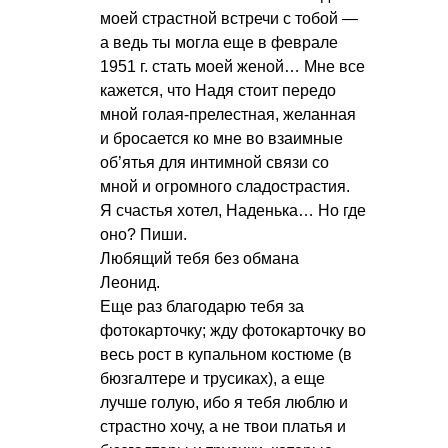
моей страстной встречи с тобой —
а ведь ты могла еще в феврале
1951 г. стать моей женой… Мне все
кажется, что Надя стоит передо
мной голая-прелестная, желанная
и бросается ко мне во взаимные
об’ятья для интимной связи со
мной и огромного сладострастия.
Я счастья хотел, Наденька… Но где
оно? Пиши.
Любящий тебя без обмана
Леонид.
Еще раз благодарю тебя за
фотокарточку; жду фотокарточку во
весь рост в купальном костюме (в
бюзгалтере и трусиках), а еще
лучше голую, ибо я тебя люблю и
страстно хочу, а не твои платья и