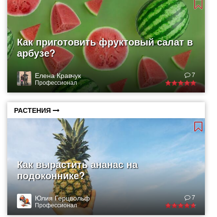
Как приготовить фруктовый салат в
арбузе?
Елена Кравчук
7
Профессионал
РАСТЕНИЯ
Как вырастить ананас на
подоконнике?
Юлия Герцвольф
7
Профессионал