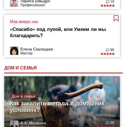
Лариса Швыдун
10
Профессионал
Мир вокруг нас
«Спасибо» под лупой, или Умеем ли мы
благодарить?
Елена Скалацкая
35
Мастер
ДОМ И СЕМЬЯ
Дом и семья
Как закалить металл в домашних
условиях?
А.А. Молёнов
26
Профессионал