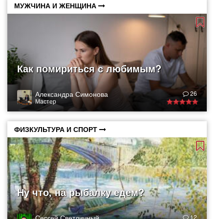
МУЖЧИНА И ЖЕНЩИНА
Как помириться с любимым?
Александра Симонова
26
Мастер
ФИЗКУЛЬТУРА И СПОРТ
Ну что, на рыбалку едем?
Сергей Светличный
12