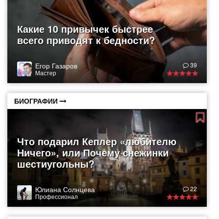
Какие 10 привычек быстрее
всего приводят к бедности?
Егор Газаров
39
Мастер
БИОГРАФИИ
Что подарил Кеплер «любителю
Ничего», или Почему снежинки
шестиугольны?
Юлиана Солнцева
22
Профессионал