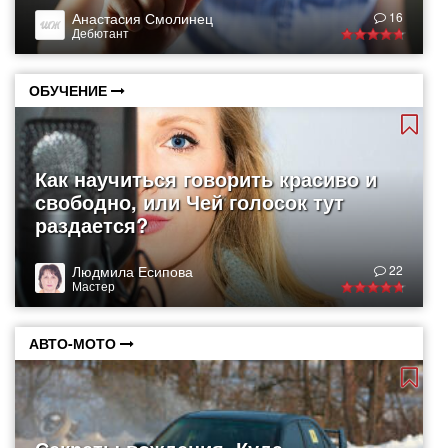
Анастасия Смолинец
16
Дебютант
ОБУЧЕНИЕ
Как научиться говорить красиво и
свободно, или Чей голосок тут
раздается?
Людмила Есипова
22
Мастер
АВТО-МОТО