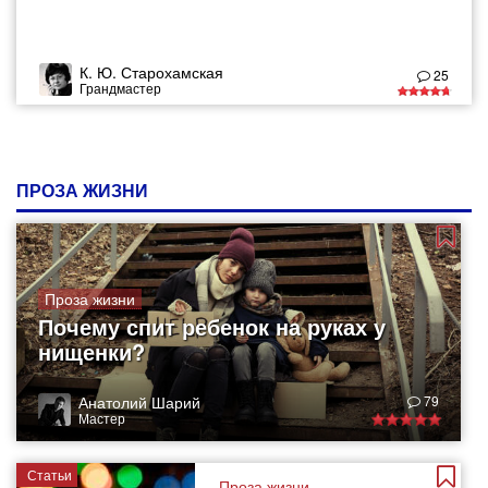
К. Ю. Старохамская
25
Грандмастер
ПРОЗА ЖИЗНИ
Проза жизни
Почему спит ребенок на руках у
нищенки?
Анатолий Шарий
79
Мастер
Статьи
Проза жизни