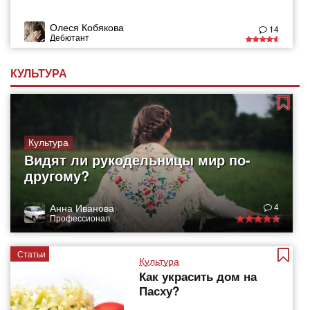
Олеся Кобякова
14
Дебютант
КУЛЬТУРА
Культура
Видят ли рукодельницы мир по-
другому?
Анна Иванова
4
Профессионал
Статьи
Культура
Как украсить дом на
Пасху?