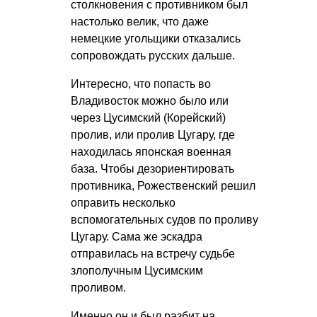
столкновения с противником был
настолько велик, что даже
немецкие угольщики отказались
сопровождать русских дальше.
Интересно, что попасть во
Владивосток можно было или
через Цусимский (Корейский)
пролив, или пролив Цугару, где
находилась японская военная
база. Чтобы дезориентировать
противника, Рожественский решил
оправить несколько
вспомогательных судов по проливу
Цугару. Сама же эскадра
отправилась на встречу судьбе
злополучным Цусимским
проливом.
Именно он и был разбит на