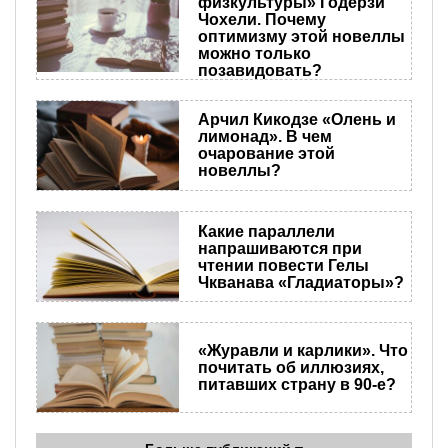
физкультуры» Годерзи
Чохели. Почему
оптимизму этой новеллы
можно только
позавидовать?
Арчил Кикодзе «Олень и
лимонад». В чем
очарование этой
новеллы?
Какие параллели
напрашиваются при
чтении повести Гелы
Чкванава «Гладиаторы»?
«Журавли и карлики». Что
почитать об иллюзиях,
питавших страну в 90-е?