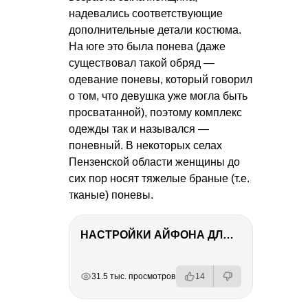
надевались соответствующие
дополнительные детали костюма.
На юге это была понева (даже
существовал такой обряд —
одевание поневы, который говорил
о том, что девушка уже могла быть
просватанной), поэтому комплекс
одежды так и назывался —
поневный. В некоторых селах
Пензенской области женщины до
сих пор носят тяжелые браные (т.е.
тканые) поневы.
НАСТРОЙКИ АЙФОНА ДЛЯ ФОТО И ВИДЕО
РЕКЛАМА
РЕКЛАМА
РЕКЛАМА
РЕКЛАМА
31.5 тыс. просмотров
14