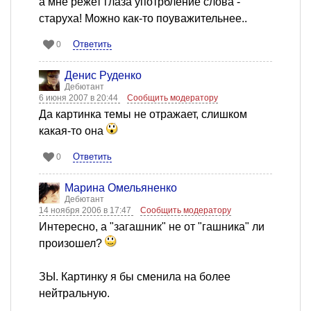
а мне режет глаза употрбление слова -
старуха! Можно как-то поуважительнее..
Ответить
0
Денис Руденко
Дебютант
6 июня 2007 в 20:44
Сообщить модератору
Да картинка темы не отражает, слишком
какая-то она
Ответить
0
Марина Омельяненко
Дебютант
14 ноября 2006 в 17:47
Сообщить модератору
Интересно, а "загашник" не от "гашника" ли
произошел?
ЗЫ. Картинку я бы сменила на более
нейтральную.