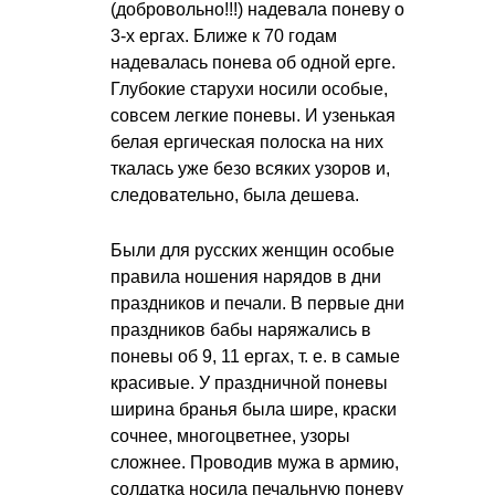
(добровольно!!!) надевала поневу о
3-х ергах. Ближе к 70 годам
надевалась понева об одной ерге.
Глубокие старухи носили особые,
совсем легкие поневы. И узенькая
белая ергическая полоска на них
ткалась уже безо всяких узоров и,
следовательно, была дешева.
Были для русских женщин особые
правила ношения нарядов в дни
праздников и печали. В первые дни
праздников бабы наряжались в
поневы об 9, 11 ергах,
т. е.
в самые
красивые. У праздничной поневы
ширина бранья была шире, краски
сочнее, многоцветнее, узоры
сложнее. Проводив мужа в армию,
солдатка носила печальную поневу