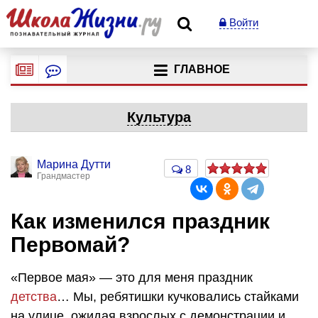
Войти
ГЛАВНОЕ
Культура
Марина Дутти
8
Грандмастер
Как изменился праздник
Первомай?
«Первое мая» — это для меня праздник
детства
… Мы, ребятишки кучковались стайками
на улице, ожидая взрослых с демонстрации и,