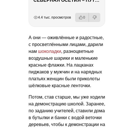
СЕВЕРНАЯ ОСЕТИЯ – ПУТЕШЕСТВИЕ НА КАВКАЗ часть 4
РЕКЛАМА
РЕКЛАМА
РЕКЛАМА
4.4 тыс. просмотров
0
А они — оживлённые и радостные,
с просветлёнными лицами, дарили
нам
шоколадки
, разноцветные
воздушные шарики и маленькие
красные флажки. На лацканах
пиджаков у мужчин и на нарядных
платьях женщин были приколоты
шёлковые красные ленточки.
Потом, став старше, мы уже ходили
на демонстрацию школой. Заранее,
по заданию учителей, ставили дома
в бутылки и банки с водой веточки
деревьев, чтобы к демонстрации на