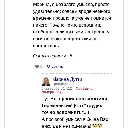
Марина, я без злого умысла, просто
удивительно: совсем вроде немного
времени прошло, а уже не помнится
ничего. Трудно точно вспомнить,
особенно если ни с чем конкретным
в жизни факт исторический не
соотносишь.
Оценка статьи: 5
Ответить
0
Марина Дутти
Грандмастер
1 мая 2009 в 17:12
Сообщить
модератору
Тут Вы правильно заметили,
Герменевтик! (что "трудно
точно вспомнить"...)
А про злой умысел я бы на Вас
никогда и не подумала!