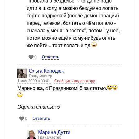
"провала в безделье" - когда не надо
идти в школу, а можно бездумно лопать
торт с подружкой (после демонстрации)
перед телеком, болтать о чём попало -
сначала у меня "в гостях", потом - у неё,
потом можно ещё к кому-нибудь опять
же пойти... торт лопать и т.д.
Ответить
0
Ольга Конодюк
Грандмастер
1 мая 2009 в 03:41
Сообщить модератору
Мариночка, с Праздником! 5 за статью.
Оценка статьи: 5
Ответить
0
Марина Дутти
Грандмастер