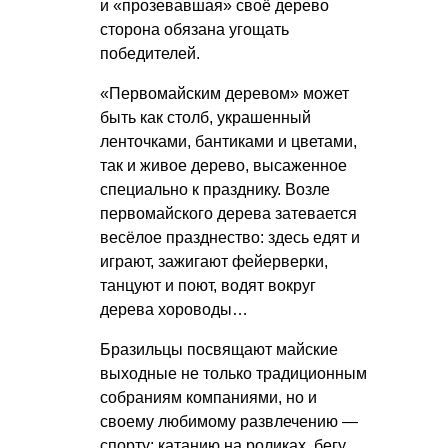
и «прозевавшая» своё дерево
сторона обязана угощать
победителей.
«Первомайским деревом» может
быть как столб, украшенный
ленточками, бантиками и цветами,
так и живое дерево, высаженное
специально к празднику. Возле
первомайского дерева затевается
весёлое празднество: здесь едят и
играют, зажигают фейерверки,
танцуют и поют, водят вокруг
дерева хороводы…
Бразильцы посвящают майские
выходные не только традиционным
собраниям компаниями, но и
своему любимому развлечению —
спорту: катанию на роликах, бегу,