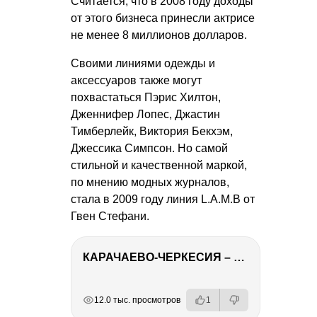
Считается, что в 2008 году доходы
от этого бизнеса принесли актрисе
не менее 8 миллионов долларов.
Своими линиями одежды и
аксессуаров также могут
похвастаться Пэрис Хилтон,
Дженнифер Лопес, Джастин
Тимберлейк, Виктория Бекхэм,
Джессика Симпсон. Но самой
стильной и качественной маркой,
по мнению модных журналов,
стала в 2009 году линия L.A.M.B от
Гвен Стефани.
КАРАЧАЕВО-ЧЕРКЕСИЯ – ПУТЕШЕСТВИЕ НА КАВКАЗ часть 2
РЕКЛАМА
РЕКЛАМА
РЕКЛАМА
12.0 тыс. просмотров
1