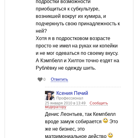
подростки возможности
приобщиться к субкультуре,
возникшей вокруг их кумира, и
подчеркнуть свою принадлежность к
ней?
Хотя я в подростковом возрасте
просто не имел на руках ни копейки
и не мог одеваться по своему вкусу.
А Кэмпбелл и Хилтон точно ездят на
Рублёвку не одежду шить.
Ответить
0
Ксения Печий
Профессионал
25 января 2010 в 13:49
Сообщить
модератору
Денис Леонтьев, так Кемпбелл
вроде замуж собирается
Это
же не бизнес, это
матримониальное действо