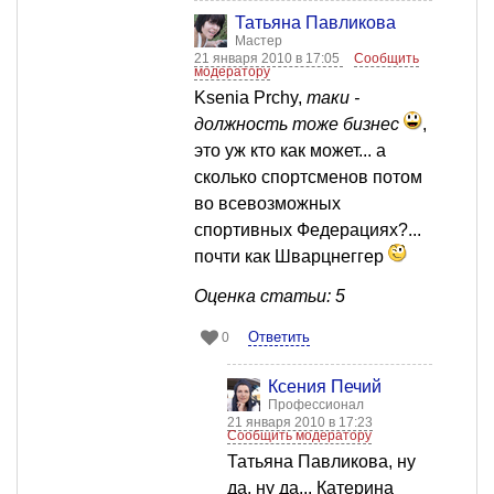
Татьяна Павликова
Мастер
21 января 2010 в 17:05
Сообщить
модератору
Ksenia Prchy,
таки -
должность тоже бизнес
,
это уж кто как может... а
сколько спортсменов потом
во всевозможных
спортивных Федерациях?...
почти как Шварцнеггер
Оценка статьи: 5
Ответить
0
Ксения Печий
Профессионал
21 января 2010 в 17:23
Сообщить модератору
Татьяна Павликова, ну
да, ну да... Катерина