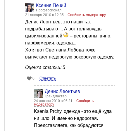
Ксения Печий
Профессионал
21 января 2010 в 12:35
Сообщить модератору
Денис Леонтьев, это наши так
подрабатывают... А вот голливудцы
цывилизованней
-- рестораны, вино,
парфюмерия, одежда...
Хотя вот Светлана Лобода тоже
выпускает недорогую рокерскую одежду.
Оценка статьи: 5
Ответить
0
Денис Леонтьев
Грандмастер
24 января 2010 в 06:21
Сообщить
модератору
Ksenia Prchy, одежда - это ещё куда
ни шло. И именно недорогая.
Представляете, как обрадуются