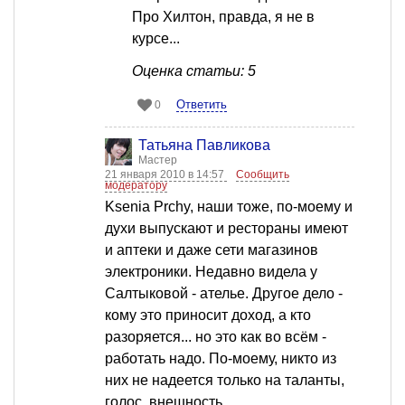
Про Хилтон, правда, я не в
курсе...
Оценка статьи: 5
Ответить
0
Татьяна Павликова
Мастер
21 января 2010 в 14:57
Сообщить
модератору
Ksenia Prchy, наши тоже, по-моему и
духи выпускают и рестораны имеют
и аптеки и даже сети магазинов
электроники. Недавно видела у
Салтыковой - ателье. Другое дело -
кому это приносит доход, а кто
разоряется... но это как во всём -
работать надо. По-моему, никто из
них не надеется только на таланты,
голос, внешность...