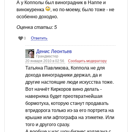
А у Копполы был виноградник в Наппе и
винокуренка
, но по-моему, было тоже - не
особенно доходно.
Оценка статьи: 5
Ответить
0
Денис Леонтьев
Грандмастер
20 января 2010 в 02:56
Сообщить модератору
Татьяна Павликова, Коппола не для
дохода виноградники держал, да и
другие настоящие люди искусства тоже.
Вот начнёт Киркоров вино делать -
наверняка будет преотвратнейшая
бормотуха, которую станут продавать
втридорога только из-за его портрета на
крышке или афтографа на этикетке. Или
того и другого сразу.
А вообще у нас шоу-бизнес издавана с