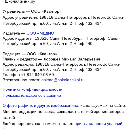
«ШколаЖизни.ру»
Учредитель — ООО «Квантор»
Адрес учредителя: 198516 Санкт-Петербург, г. Петергоф, Санкт-
Петербургский пр., д.60, лит.А, ч.п. 2-Н, оф.432, 434
Издатель —
ООО «МЕДИО»
Адрес издателя: 198516 Санкт-Петербург, г. Петергоф, Санкт-
Петербургский пр., д.60, лит.А, ч.п. 2-Н, оф.440
Редакция — ООО «Квантор»
Главный редактор — Хорошев Михаил Валерьевич
Адрес редакции:
198516
Санкт-Петербург, г. Петергоф
,
Санкт-
Петербургский пр., д.60, лит.А, ч.п. 2-Н, оф.432, 434
Телефон:
+7 812 640-06-60
Электронная почта:
askme@shkolazhizni.ru
Политика конфиденциальности
Пользовательское соглашение
О фотографиях и других изображениях
, используемых на сайте.
Мнение редакции не всегда совпадает с точкой зрения авторов
статей.
Любая перепечатка возможна только
при выполнении условий
.