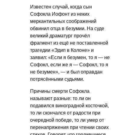
Известен случай, когда сын
Софокла Иофонт из неких
меркантильных соображений
обвинил отца в безумии. На суде
великий драматург прочёл
фрагмент из ещё не поставленной
трагедии «Эдип в Колоне» и
заявил: «Если я безумен, то я — не
Софокл, если же я — Софокл, то я
не безумен», — и был оправдан
потрясёнными судьями.
Причины смерти Софокла
называют разные: то ли он
подавился виноградной косточкой,
то ли скончался от радости при
очередной победе, то ли умер от
перенапряжения при чтении своих
стихов. Говорят, что гордившиеся