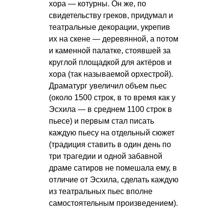
хора — котурны. Он же, по
свидетельству греков, придумал и
театральные декорации, укрепив
их на скене — деревянной, а потом
и каменной палатке, стоявшей за
круглой площадкой для актёров и
хора (так называемой орхестрой).
Драматург увеличил объем пьес
(около 1500 строк, в то время как у
Эсхила — в среднем 1100 строк в
пьесе) и первым стал писать
каждую пьесу на отдельный сюжет
(традиция ставить в один день по
три трагедии и одной забавной
драме сатиров не помешала ему, в
отличие от Эсхила, сделать каждую
из театральных пьес вполне
самостоятельным произведением).