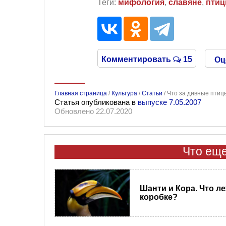
Теги:
мифология
,
славяне
,
пти
Комментировать
15
Оц
Главная страница
/
Культура
/
Статьи
/
Что за дивные птиц
Статья опубликована в
выпуске 7.05.2007
Обновлено 22.07.2020
Что еще
Шанти и Кора. Что ле
коробке?