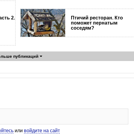
сть 2.
Птичий ресторан. Кто
поможет пернатым
соседям?
ольше публикаций
уйтесь
или
войдите на сайт