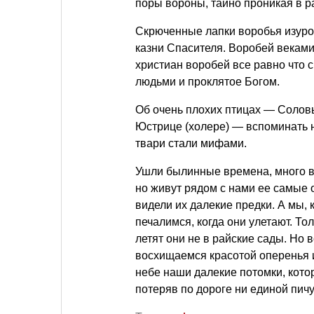
поры вороны, тайно проникая в р
Скрюченные лапки воробья изуро
казни Спасителя. Воробей веками
христиан воробей все равно что 
людьми и проклятое Богом.
Об очень плохих птицах — Соловь
Юстрице (холере) — вспоминать 
твари стали мифами.
Ушли былинные времена, много во
но живут рядом с нами ее самые 
видели их далекие предки. А мы, 
печалимся, когда они улетают. То
летят они не в райские сады. Но 
восхищаемся красотой оперенья и
небе наши далекие потомки, кото
потеряв по дороге ни единой пичу