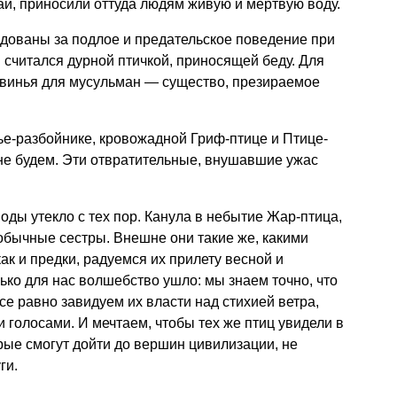
ай, приносили оттуда людям живую и мертвую воду.
дованы за подлое и предательское поведение при
 считался дурной птичкой, приносящей беду. Для
свинья для мусульман — существо, презираемое
е-разбойнике, кровожадной Гриф-птице и Птице-
не будем. Эти отвратительные, внушавшие ужас
ды утекло с тех пор. Канула в небытие Жар-птица,
обычные сестры. Внешне они такие же, какими
как и предки, радуемся их прилету весной и
лько для нас волшебство ушло: мы знаем точно, что
все равно завидуем их власти над стихией ветра,
 голосами. И мечтаем, чтобы тех же птиц увидели в
рые смогут дойти до вершин цивилизации, не
ги.