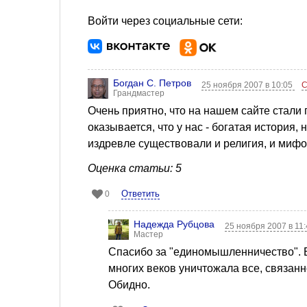
Войти через социальные сети:
Богдан С. Петров
25 ноября 2007 в 10:05
С
Грандмастер
Очень приятно, что на нашем сайте стали 
оказывается, что у нас - богатая история,
издревле существовали и религия, и мифол
Оценка статьи: 5
Ответить
0
Надежда Рубцова
25 ноября 2007 в 11
Мастер
Спасибо за "единомышленничество". Бе
многих веков уничтожала все, связанн
Обидно.