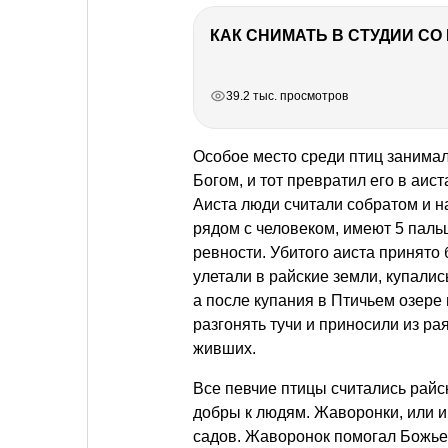
КАК СНИМАТЬ В СТУДИИ С
РЕКЛАМА
РЕКЛАМА
РЕКЛАМА
РЕКЛАМА
РЕКЛАМА
39.2 тыс. просмотров
Особое место среди птиц занимал
Богом, и тот превратил его в аис
Аиста люди считали собратом и н
рядом с человеком, имеют 5 паль
ревности. Убитого аиста принято 
улетали в райские земли, купалис
а после купания в Птичьем озере
разгонять тучи и приносили из р
живших.
Все певчие птицы считались райс
добры к людям. Жаворонки, или и
садов. Жаворонок помогал Божьей