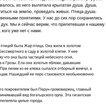
ивалось, из него вылетала крылатая душа. Душа,
титься на землю, проведать живых. Птица-душа-
венными понятиями. У нас до сих пор сохранились
 дух. Мы и сейчас верим, что прилетевшая к нашему
 кого уже нет с нами.
птицей была Жар-птица. Она жила в золотом
ессмертного в саду в золотой клетке. У нее
му что она была частицей небесного огня,
 и Грозы. Ела она золотые яблоки, дававшие
 При пении из ее клюва сыпался отборный жемчуг, а
пцам. Нашедший ее перо становился необыкновенно
Его покровителем был Перун-громовержец, главный
принимавший вид богатырского орла. Эта гигантская
спепеляла целые города.