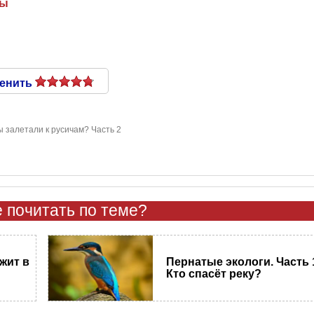
цы
енить
ы залетали к русичам? Часть 2
 почитать по теме?
жит в
Пернатые экологи. Часть 
Кто спасёт реку?