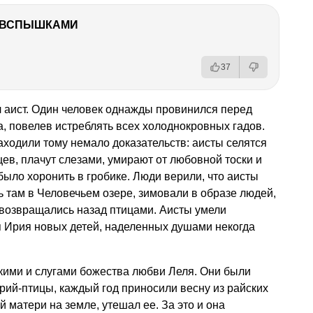
О ВСПЫШКАМИ
37
 аист. Один человек однажды провинился перед
та, повелев истреблять всех холоднокровных гадов.
аходили тому немало доказательств: аисты селятся
цев, плачут слезами, умирают от любовной тоски и
было хоронить в гробике. Люди верили, что аисты
ь там в Человечьем озере, зимовали в образе людей,
 возвращались назад птицами. Аисты умели
ая Ирия новых детей, наделенных душами некогда
кими и слугами божества любви Леля. Они были
рий-птицы, каждый год приносили весну из райских
 матери на земле, утешал ее. За это и она