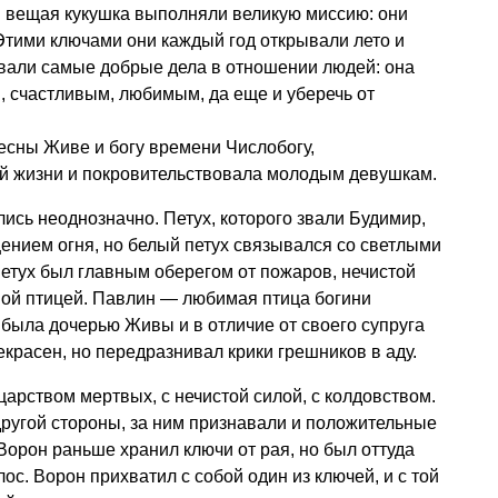
 и вещая кукушка выполняли великую миссию: они
 Этими ключами они каждый год открывали лето и
ывали самые добрые дела в отношении людей: она
, счастливым, любимым, да еще и уберечь от
есны Живе и богу времени Числобогу,
ой жизни и покровительствовала молодым девушкам.
ись неоднозначно. Петух, которого звали Будимир,
ением огня, но белый петух связывался со светлыми
етух был главным оберегом от пожаров, нечистой
ой птицей. Павлин — любимая птица богини
 была дочерью Живы и в отличие от своего супруга
красен, но передразнивал крики грешников в аду.
царством мертвых, с нечистой силой, с колдовством.
другой стороны, за ним признавали и положительные
Ворон раньше хранил ключи от рая, но был оттуда
ос. Ворон прихватил с собой один из ключей, и с той