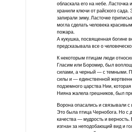
обласкала его на небе. Ласточка
хранили ключи от райского сада.
запирали зиму. Ласточке припис
могла сделать человека красивым
пожара.
А кукушка, посвященная богине в
предсказывала все о человеческ
К некоторым птицам люди относил
Гласим или Боромир, был воплощ
силами, а черный — с темными. П
силы и — единственной жертвенн
подземного царства Нии, которая
Нияна жалела грешников, был пре
Ворона опасались и связывали с 
Это была птица Чернобога. Но с 
качества — мудрость и верность. 
изгнан за неподобающий вид и гол