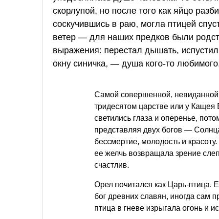
скорлупой, но после того как яйцо разб
соскучившись в раю, могла птицей спус
ветер — для наших предков были родст
выражения: перестал дышать, испустил
окну синичка, — душа кого-то любимого,
Самой совершенной, невиданной 
тридесятом царстве или у Кащея Б
светились глаза и оперенье, пото
представляя двух богов — Солнца
бессмертие, молодость и красоту.
ее желчь возвращала зрение сле
счастлив.
Орел почитался как Царь-птица. 
бог древних славян, иногда сам 
птица в гневе изрыгала огонь и и