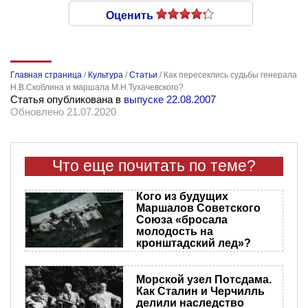
Оценить
Главная страница
/
Культура
/
Статьи
/
Как пересеклись судьбы генерала
Н.В.Скоблина и маршала М.Н.Тухачевского?
Статья опубликована в
выпуске 22.08.2007
Обновлено 21.07.2020
Что еще почитать по теме?
Кого из будущих
Маршалов Советского
Союза «бросала
молодость на
кронштадский лед»?
Морской узел Потсдама.
Как Сталин и Черчилль
делили наследство