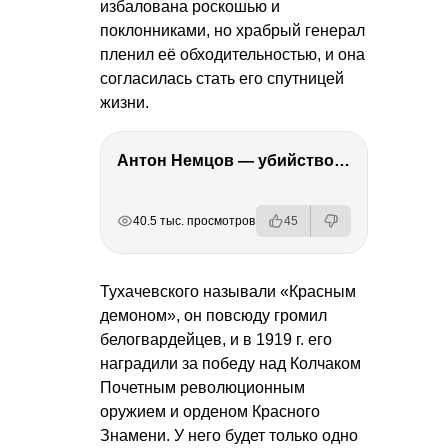
избалована роскошью и
поклонниками, но храбрый генерал
пленил её обходительностью, и она
согласилась стать его спутницей
жизни.
Антон Немцов — убийство Бориса Немцова, переезд в Дубай, семья и политика
РЕКЛАМА
РЕКЛАМА
РЕКЛАМА
40.5 тыс. просмотров
45
Тухачевского называли «Красным
демоном», он повсюду громил
белогвардейцев, и в 1919 г. его
наградили за победу над Колчаком
Почетным революционным
оружием и орденом Красного
Знамени. У него будет только одно