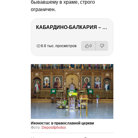
бывавшему в храме, строго
ограничен.
КАБАРДИНО-БАЛКАРИЯ – ПУТЕШЕСТВИЕ НА КАВКАЗ часть 3
РЕКЛАМА
РЕКЛАМА
РЕКЛАМА
РЕКЛАМА
РЕКЛАМА
6.6 тыс. просмотров
0
Иконостас в православной церкви
Фото:
Depositphotos