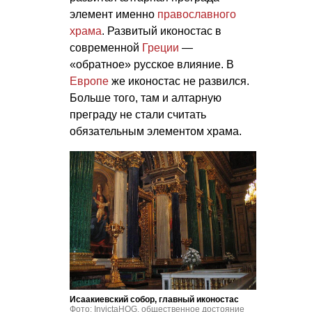
элемент именно
православного
храма
. Развитый иконостас в
современной
Греции
—
«обратное» русское влияние. В
Европе
же иконостас не развился.
Больше того, там и алтарную
преграду не стали считать
обязательным элементом храма.
Исаакиевский собор, главный иконостас
Фото: InvictaHOG, общественное достояние