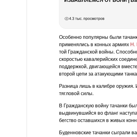
ИЗБАВЛЯЕМСЯ ОТ БОЛИ | Важ
РЕКЛАМА
РЕКЛАМА
РЕКЛАМА
РЕКЛАМА
4.3 тыс. просмотров
Особенно популярны были тачанк
применялись в конных армиях
Н.
той Гражданской войны. Способн
скоростью кавалерийских соедин
поддержкой, двигающейся вместе 
второй цепи за атакующими танк
Разница лишь в калибре оружия. 
тягловой силы.
В Гражданскую войну тачанки бы
выдвинувшийся во фланг наступа
бегство оставшихся в живых конн
Буденновские тачанки сыграли в