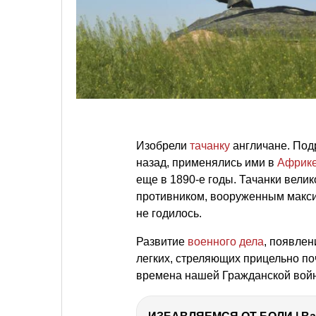
Изобрели
тачанку
англичане. Под
назад, применялись ими в
Африк
еще в 1890-е годы. Тачанки велик
противником, вооруженным макси
не годилось.
Развитие
военного дела
, появле
легких, стреляющих прицельно поч
времена нашей Гражданской вой