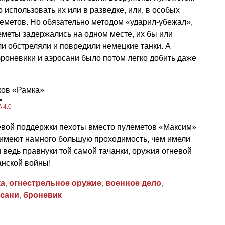
 использовать их или в разведке, или, в особых
леметов. Но обязательно методом «ударил-убежал»,
еметы задержались на одном месте, их бы или
и обстреляли и повредили немецкие танки. А
роневики и аэросани было потом легко добить даже
»
 4.0
вой поддержки пехоты вместо пулеметов «Максим»
и имеют намного большую проходимость, чем имели
 ведь правнуки той самой тачанки, оружия огневой
нской войны!
ка
,
огнестрельное оружие
,
военное дело
,
сани
,
броневик