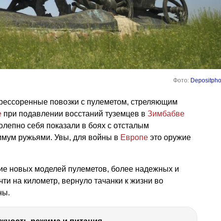
Фото:
Depositpho
рессоренные повозки с пулеметом, стреляющим
е
при подавлении восстаний туземцев в
Зимбабве
олепно себя показали в боях с отсталым
мум ружьями. Увы, для войны в
Европе
это оружие
ние новых моделей пулеметов, более надежных и
ти на километр, вернуло тачанки к жизни во
ны.