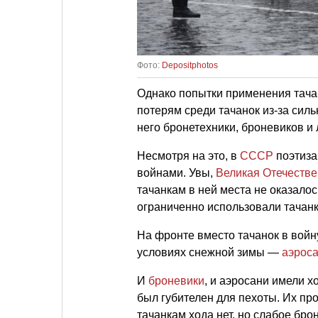
Фото:
Depositphotos
Однако попытки применения тача
потерям среди тачанок из-за сил
него бронетехники, броневиков и 
Несмотря на это, в
СССР
поэтиза
войнами. Увы,
Великая Отечестве
тачанкам в ней места не оказало
ограниченно использовали тачанк
На фронте вместо тачанок в войн
условиях снежной зимы —
аэрос
И
броневики
, и аэросани имели х
был губителен для пехоты. Их пр
тачанкам хода нет, но слабое бр