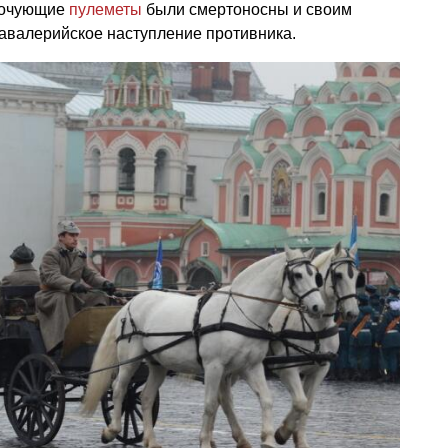
 кочующие
пулеметы
были смертоносны и своим
авалерийское наступление противника.