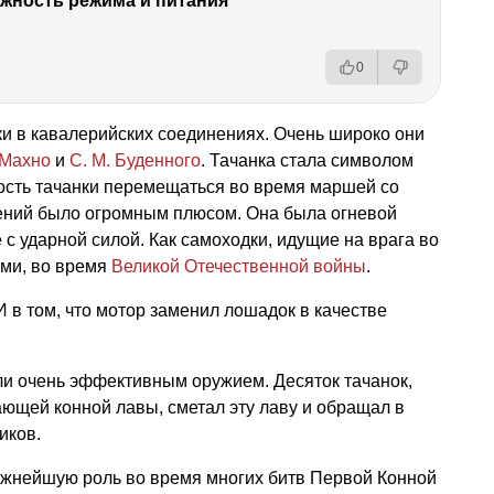
ность режима и питания
0
и в кавалерийских соединениях. Очень широко они
 Махно
и
С. М. Буденного
. Тачанка стала символом
ость тачанки перемещаться во время маршей со
ений было огромным плюсом. Она была огневой
с ударной силой. Как самоходки, идущие на врага во
ами, во время
Великой Отечественной войны
.
И в том, что мотор заменил лошадок в качестве
ли очень эффективным оружием. Десяток тачанок,
ющей конной лавы, сметал эту лаву и обращал в
иков.
ажнейшую роль во время многих битв Первой Конной