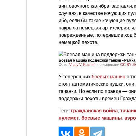
винтовочного калибра, заставляло
случаях, в качестве кочующих пу
ибо, если бы такие кочующие пул
накрыла немецкая артиллерия, ил
поврежденные, потерявшие ход б
немецкой пехоте.
Боевая машина поддержки танков «Рамка
Фото:
Vitaly V. Kuzmin
, по лицензии
CC BY-SA
У теперешних
боевых машин
огне
стоят автоматические пушки, он
тачанки. Но если по правде — они
поддержки пехоты времен Гражда
Теги:
гражданская война
,
тачан
пулемет
,
боевые машины
,
аэро