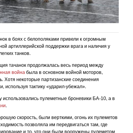
нок в боях с белополяками привели к огромным
ьной артиллерийской поддержки врага и наличия у
легких танков.
ция тачанок продолжалась весь период между
нная война
была в основном войной моторов,
сь. Хотя некоторые партизанские соединения
и, используя тактику «ударил-убежал».
у использовались пулеметные броневики БА-10, а в
ани
.
орошую скорость, были верткими, огонь их пулеметов
оходимость позволяла им передвигаться там, где
онирование и то, что они были вооружены пулеметом