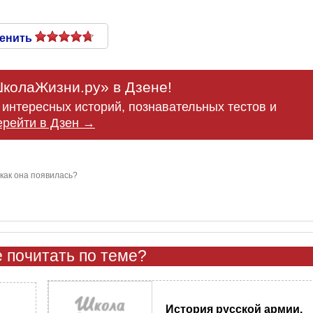
енить
колаЖизни.ру» в Дзене!
интересных историй, познавательных тестов и
ерейти в Дзен →
 как она появилась?
 почитать по теме?
История русской армии.