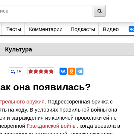
Тесты
Комментарии
Подкасты
Видео
Культура
15
как она появилась?
трельного оружия
. Подрессоренная бричка с
ть на ходу. В условиях правильной войны она
еи и заграждения из колючей проволоки ей не
аневренной
Гражданской войны
, когда воевала в
одкрепленные артиллерией тачанки оказались