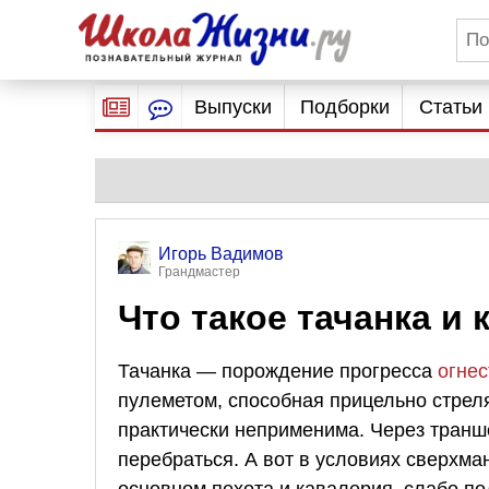
Выпуски
Подборки
Статьи
Игорь Вадимов
Грандмастер
Что такое тачанка и 
Тачанка — порождение прогресса
огнес
пулеметом, способная прицельно стреля
практически неприменима. Через транш
перебраться. А вот в условиях сверхм
основном пехота и кавалерия, слабо п