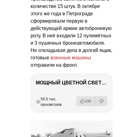
количестве 15 штук. В октябре
этого же года в Петрограде
сформировали первую в
действующей армии автоброневую
роту. В неё входили 12 пулемётных
и 3 пушечных бронеавтомобиля.
Не откладывая дела в долгий ящик,
готовые
военные машины
отправили на фронт.
МОЩНЫЙ ЦВЕТНОЙ СВЕТ – NANLITE FC-500C
РЕКЛАМА
РЕКЛАМА
РЕКЛАМА
РЕКЛАМА
50.5 тыс.
146
просмотров