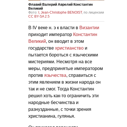
Флавий Валерий Аврелий Константин
Великий
Фото:
I, Jean-Christophe BENOIST
, по лицензии
CC BY-SA 2.5
В IV веке н. э к власти в
Византии
приходит император
Константин
Великий
, он вводит в этом
государстве
христианство
и
пытается бороться с языческими
мистериями. Несмотря на все
меры, предпринятые императором
против
язычества
, справиться с
этим явлением в жизни народа он
так и не смог. Тогда Константин
решил хоть как-то ограничить эти
народные бесчинства и
разнузданные, с точки зрения
христианина, гулянья.