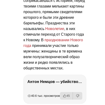
соприкасаешься с историей, перед
твоими глазами мелькают картины
прошлого, прямыми свидетелями
которого и были эти древние
барельефы. Празднества эти
назывались
Новолетие
, в них
отмечали переход от Старого года
к Новому. В
праздновании Нового
года
принимали участие только
мужчины: женщины в те времена
вели полузатворнический образ
жизни и редко появлялись в
общественных местах.
Антон Немцов — убийство Бориса Немцова, переезд в Дубай, семья и политика
РЕКЛАМА
РЕКЛАМА
РЕКЛАМА
40.6 тыс. просмотров
45