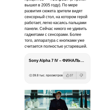
вышел в 2005 году). По мере
развития сюжета зрители видят
сенсорный стол, на котором герой
работает, легко касаясь пальцами
панели. Сейчас никого не удивить
гаджетами с сенсорами. Более
того, аппаратура с кнопками уже
считается полностью устаревшей.
Sony Alpha 7 IV – ФИНАЛЬНЫЙ ОБЗОР
РЕКЛАМА
РЕКЛАМА
РЕКЛАМА
РЕКЛАМА
39.8 тыс. просмотров
37