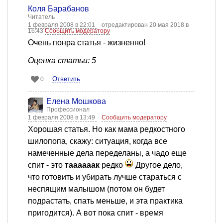
Коля Барабанов
Читатель
1 февраля 2008 в 22:01
отредактирован 20 мая 2018 в
16:43
Сообщить модератору
Очень понра статья - жизненно!
Оценка статьи: 5
Ответить
0
Елена Мошкова
Профессионал
1 февраля 2008 в 13:49
Сообщить модератору
Хорошая статья. Но как мама редкостного
шилопопа, скажу: ситуация, когда все
намеченные дела переделаны, а чадо еще
спит - это
таааааак
редко
Другое дело,
что готовить и убирать лучше стараться с
неспящим малышом (потом он будет
подрастать, спать меньше, и эта практика
пригодится). А вот пока спит - время