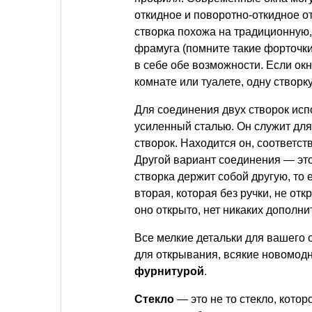
откидное и поворотно-откидное 
створка похожа на традиционную
фрамуга (помните такие форточки
в себе обе возможности. Если ок
комнате или туалете, одну створк
Для соединения двух створок ис
усиленный сталью. Он служит для
створок. Находится он, соответст
Другой вариант соединения — эт
створка держит собой другую, то е
вторая, которая без ручки, не отк
оно открыто, нет никаких дополни
Все мелкие детальки для вашего о
для открывания, всякие новомод
фурнитурой
.
Стекло
— это не то стекло, котор