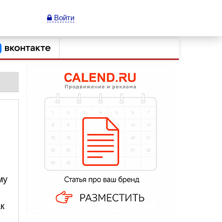
Войти
му
ак