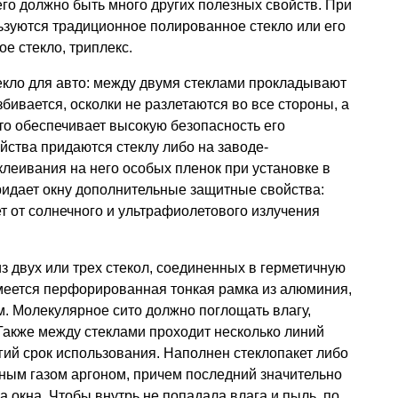
его должно быть много других полезных свойств. При
ьзуются традиционное полированное стекло или его
е стекло, триплекс.
текло для авто: между двумя стеклами прокладывают
бивается, осколки не разлетаются во все стороны, а
что обеспечивает высокую безопасность его
ства придаются стеклу либо на заводе-
клеивания на него особых пленок при установке в
ридает окну дополнительные защитные свойства:
ет от солнечного и ультрафиолетового излучения
из двух или трех стекол, соединенных в герметичную
имеется перфорированная тонкая рамка из алюминия,
. Молекулярное сито должно поглощать влагу,
Также между стеклами проходит несколько линий
гий срок использования. Наполнен стеклопакет либо
ным газом аргоном, причем последний значительно
 окна. Чтобы внутрь не попадала влага и пыль, по