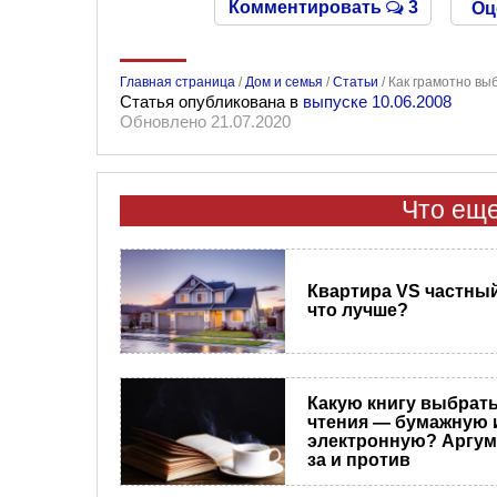
Комментировать
3
Оц
Главная страница
/
Дом и семья
/
Статьи
/
Как грамотно вы
Статья опубликована в
выпуске 10.06.2008
Обновлено 21.07.2020
Что еще
Квартира VS частный
что лучше?
Какую книгу выбрать
чтения — бумажную 
электронную? Аргу
за и против