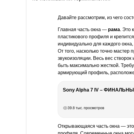
Давайте рассмотрим, из чего сос
Главная часть окна —
рама
. Это
пластикового профиля и крепитс
индивидуально для каждого окна,
От того, насколько точно мастер 
звукоизоляции. Весь вес створок 
быть максимально жесткой. Треб
армирующий профиль, расположе
Sony Alpha 7 IV – ФИНАЛЬНЫ
РЕКЛАМА
РЕКЛАМА
РЕКЛАМА
39.8 тыс. просмотров
Открывающаяся часть окна — эт
профиля. Современные окна могут