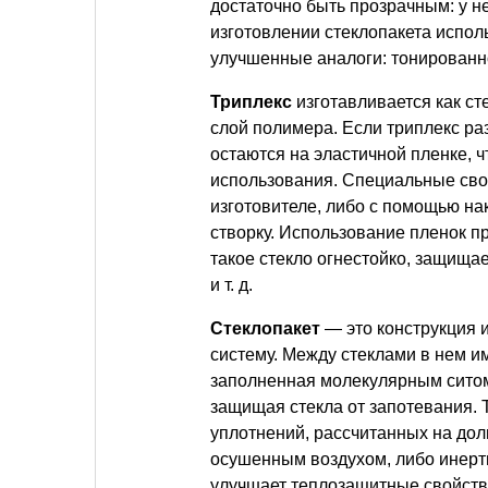
достаточно быть прозрачным: у н
изготовлении стеклопакета испол
улучшенные аналоги: тонированно
Триплекс
изготавливается как с
слой полимера. Если триплекс раз
остаются на эластичной пленке, 
использования. Специальные свой
изготовителе, либо с помощью на
створку. Использование пленок п
такое стекло огнестойко, защища
и т. д.
Стеклопакет
— это конструкция 
систему. Между стеклами в нем 
заполненная молекулярным ситом
защищая стекла от запотевания. 
уплотнений, рассчитанных на дол
осушенным воздухом, либо инерт
улучшает теплозащитные свойства