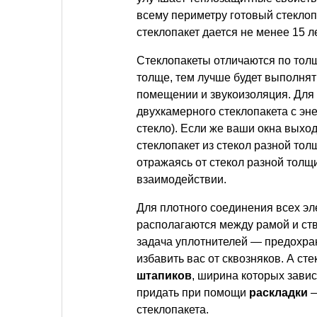
всему периметру готовый стеклоп
стеклопакет дается не менее 15 ле
Стеклопакеты отличаются по толщ
толще, тем лучше будет выполнят
помещении и звукоизоляция. Для
двухкамерного стеклопакета с эн
стекло). Если же ваши окна выхо
стеклопакет из стекол разной тол
отражаясь от стекол разной толщи
взаимодействии.
Для плотного соединения всех э
располагаются между рамой и ст
задача уплотнителей — предохран
избавить вас от сквозняков. А с
штапиков
, ширина которых зави
придать при помощи
раскладки
—
стеклопакета.