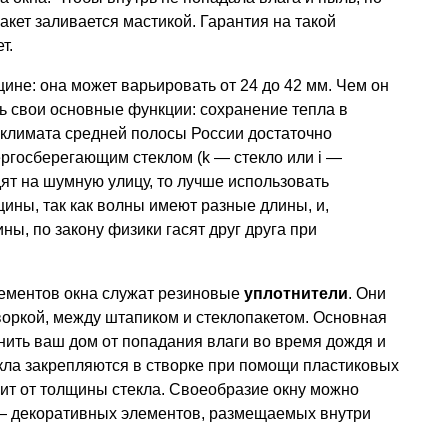
акет заливается мастикой. Гарантия на такой
т.
ине: она может варьировать от 24 до 42 мм. Чем он
ь свои основные функции: сохранение тепла в
 климата средней полосы России достаточно
ергосберегающим стеклом (k — стекло или i —
дят на шумную улицу, то лучше использовать
щины, так как волны имеют разные длины, и,
ны, по закону физики гасят друг друга при
лементов окна служат резиновые
уплотнители
. Они
воркой, между штапиком и стеклопакетом. Основная
ить ваш дом от попадания влаги во время дождя и
текла закрепляются в створке при помощи пластиковых
сит от толщины стекла. Своеобразие окну можно
 декоративных элементов, размещаемых внутри