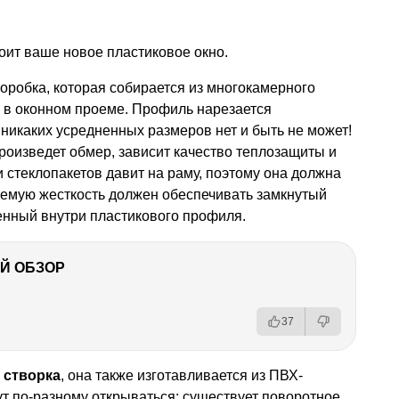
тоит ваше новое пластиковое окно.
 коробка, которая собирается из многокамерного
я в оконном проеме. Профиль нарезается
 никаких усредненных размеров нет и быть не может!
произведет обмер, зависит качество теплозащиты и
и стеклопакетов давит на раму, поэтому она должна
уемую жесткость должен обеспечивать замкнутый
нный внутри пластикового профиля.
Й ОБЗОР
37
о
створка
, она также изготавливается из ПВХ-
 по-разному открываться: существует поворотное,