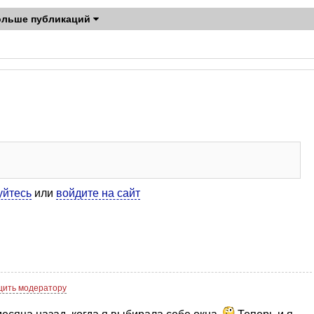
ольше публикаций
уйтесь
или
войдите на сайт
ить модератору