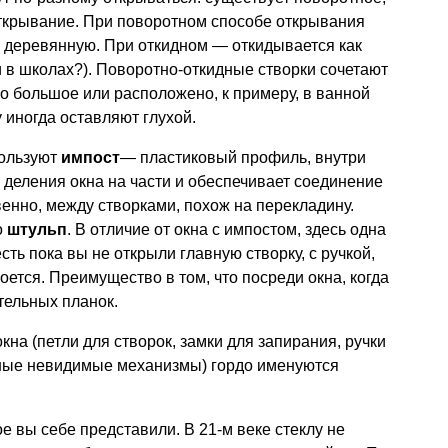
открывание. При поворотном способе открывания
, деревянную. При откидном — откидывается как
 в школах?). Поворотно-откидные створки сочетают
но большое или расположено, к примеру, в ванной
у иногда оставляют глухой.
пользуют
импост
— пластиковый профиль, внутри
 деления окна на части и обеспечивает соединение
венно, между створками, похож на перекладину.
о
штульп
. В отличие от окна с импостом, здесь одна
сть пока вы не открыли главную створку, с ручкой,
роется. Преимущество в том, что посреди окна, когда
тельных планок.
кна (петли для створок, замки для запирания, ручки
ные невидимые механизмы) гордо именуются
ое вы себе представили. В 21-м веке стеклу не