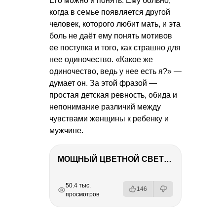
Его можно и понять. Ему больно,
когда в семье появляется другой
человек, которого любит мать, и эта
боль не даёт ему понять мотивов
ее поступка и того, как страшно для
нее одиночество. «Какое же
одиночество, ведь у нее есть я?» —
думает он. За этой фразой —
простая детская ревность, обида и
непонимание различий между
чувствами женщины к ребенку и
мужчине.
МОЩНЫЙ ЦВЕТНОЙ СВЕТ – NANLITE FC-500C
РЕКЛАМА
РЕКЛАМА
РЕКЛАМА
РЕКЛАМА
РЕКЛАМА
50.4 тыс.
146
просмотров