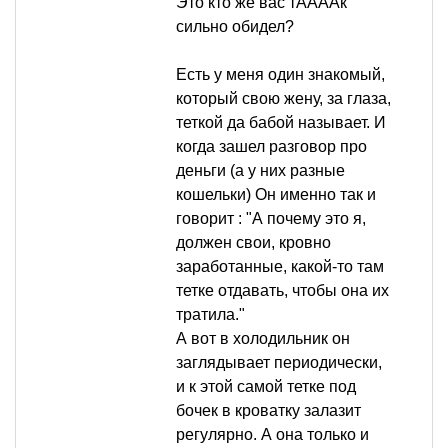
Это кто же вас тААААк
сильно обидел?
Есть у меня один знакомый,
который свою жену, за глаза,
теткой да бабой называет. И
когда зашел разговор про
деньги (а у них разные
кошельки) Он именно так и
говорит : "А почему это я,
должен свои, кровно
заработанные, какой-то там
тетке отдавать, чтобы она их
тратила."
А вот в холодильник он
заглядывает периодически,
и к этой самой тетке под
бочек в кроватку залазит
регулярно. А она только и