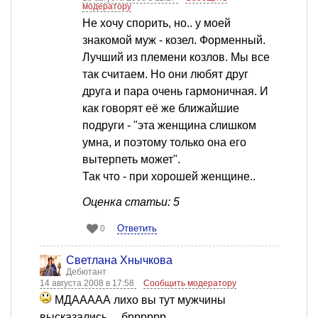
модератору
Не хочу спорить, но.. у моей
знакомой муж - козел. Форменный.
Лучший из племени козлов. Мы все
так считаем. Но они любят друг
друга и пара очень гармоничная. И
как говорят её же ближайшие
подруги - "эта женщина слишком
умна, и поэтому только она его
вытерпеть может".
Так что - при хорошей женщине..
Оценка статьи: 5
Ответить
0
Светлана Хнычкова
Дебютант
14 августа 2008 в 17:58
Сообщить модератору
МДААААА лихо вы тут мужчины
высказались.... брррррр