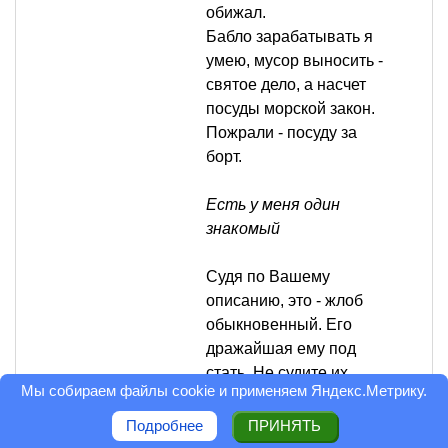
обижал.
Бабло зарабатывать я
умею, мусор выносить -
святое дело, а насчет
посуды морской закон.
Пожрали - посуду за
борт.
Есть у меня один
знакомый
Судя по Вашему
описанию, это - жлоб
обыкновенный. Его
дражайшая ему под
стать. Не судите их
Мы собираем файлы cookie и применяем
Яндекс.Метрику
.
строго - возможно, это у
них счастье такое. Одно
Подробнее
ПРИНЯТЬ
на двоих.