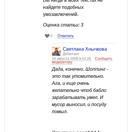
Вы нигде в моих текстах не
найдете подобных
умозаключений.
Оценка статьи: 3
Ответить
0
Светлана Хнычкова
Дебютант
16 августа 2008 в 03:28
Сообщить
модератору
Дада, конечно. Шоппинг -
это так утомительно.
Ага, и еще очень
желательно чтоб бабло
зарабатывать умел. И
мусор выносил, и посуду
помыл.