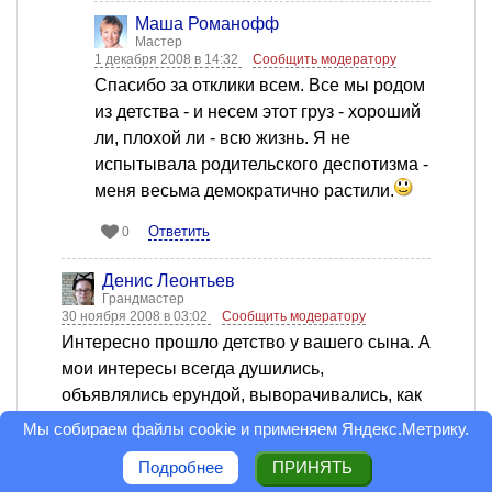
Mаша Романофф
Мастер
1 декабря 2008 в 14:32
Сообщить модератору
Спасибо за отклики всем. Все мы родом
из детства - и несем этот груз - хороший
ли, плохой ли - всю жизнь. Я не
испытывала родительского деспотизма -
меня весьма демократично растили.
Ответить
0
Денис Леонтьев
Грандмастер
30 ноября 2008 в 03:02
Сообщить модератору
Интересно прошло детство у вашего сына. А
мои интересы всегда душились,
объявлялись ерундой, выворачивались, как
старая перчатка, на них и меня вместе с
Мы собираем файлы cookie и применяем
Яндекс.Метрику
.
ними смотрели как на котёнка,
Подробнее
ПРИНЯТЬ
притащившего в столовую дохлую мышь...