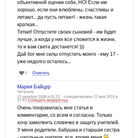
объективной оценки себе, НО! Если им
хорошо, если они влюблены, счастливы и
летают... да пусть летают! - жизнь такая
краткая...
Тетки!! Отпустите своих сыновей - им будет
лучше, а когда у них все сложится в жизни,
то и вам света достанется! )))
Дай бог мне силы отпустить моего - ему 17 -
уже недолго осталось...
Ответить
0
Мария Байцур
Читатель
15 декабря 2008 в 05:23
отредактирован 22 мая 2018 в
17:43
Сообщить модератору
Очень понравилась мне статья и
комментарии, со всем я согласна. Только
хочу замолвить словечко в защиту учителей.
У меня родители, бабушка и старшая сестра
- школьные учителя, все, кроме меня