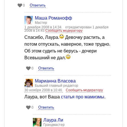
Ответить
0
Mаша Романофф
Мастер
1 декабря 2008 в 14:34
отредактирован 1 декабря
2008 в 14:45
Сообщить модератору
Спасибо, Лаура.
Девочку растить, а
потом отпускать, наверное, тоже трудно.
Об этом судить не берусь - дочери
Всевышний не дал.
Ответить
0
Марианна Власова
Бывший главный редактор
30 ноября 2008 в 10:46
Сообщить модератору
Лаура, вот Ваша
статья про мамизмы
.
Ответить
0
Лаура Ли
Грандмастер