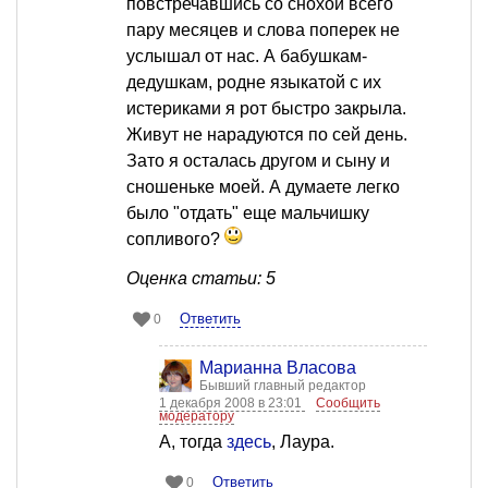
повстречавшись со снохой всего
пару месяцев и слова поперек не
услышал от нас. А бабушкам-
дедушкам, родне языкатой с их
истериками я рот быстро закрыла.
Живут не нарадуются по сей день.
Зато я осталась другом и сыну и
сношеньке моей. А думаете легко
было "отдать" еще мальчишку
сопливого?
Оценка статьи: 5
Ответить
0
Марианна Власова
Бывший главный редактор
1 декабря 2008 в 23:01
Сообщить
модератору
А, тогда
здесь
, Лаура.
Ответить
0