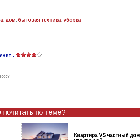
ра
,
дом
,
бытовая техника
,
уборка
енить
есос?
 почитать по теме?
Квартира VS частный дом