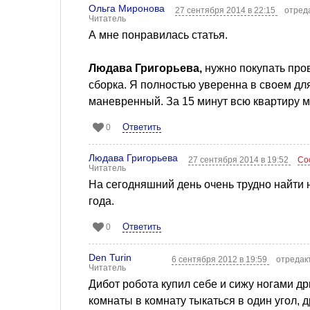
Ольга Миронова
27 сентября 2014 в 22:15
отред
Читатель
А мне понравилась статья.
Людава Григорьева,
нужно покупать пров
сборка. Я полностью уверенна в своем дл
маневренный. За 15 минут всю квартиру 
Ответить
0
Людава Григорьева
27 сентября 2014 в 19:52
Со
Читатель
На сегодняшний день очень трудно найти 
года.
Ответить
0
Den Turin
6 сентября 2012 в 19:59
отредак
Читатель
Дибот робота купил себе и сижу ногами дры
комнаты в комнату тыкаться в один угол, д