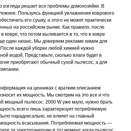
о взгляда решает все проблемы домохозяйки. В
сложнее. Пользуясь функцией увлажнения коврового
еспечить его сушку, а этого не может практически
енных на российском рынке. Как правило, после
в ковре, что потом выливается в то, что в ковре
Еще один нюанс. Мы доверяем рекламе химии для
. После каждой уборки любой химией нужно
ой водой. Представьте, сколько влаги будет в
огие приобретают обычный сухой пылесос, а для
компании.
информация на ценниках с кратким описанием
зносит их мощность. Мы смотрим на это все и что
й мощный пылесос. 2000 W уже мало, нужно брать
щность всего лишь характеризует потребляемую
 было парадоксально, не влияет на главный
 мощность всасывания. Потребляемая мощность —
атите за электроэнергию в тот момент, когда пылесос