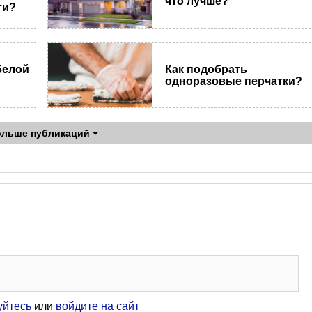
что лучше?
ти?
белой
Как подобрать
одноразовые перчатки?
ольше публикаций
уйтесь
или
войдите на сайт