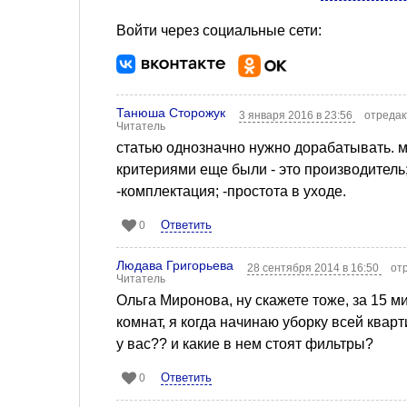
Войти через социальные сети:
Танюша Сторожук
3 января 2016 в 23:56
отредак
Читатель
статью однозначно нужно дорабатывать. 
критериями еще были - это производитель;
-комплектация; -простота в уходе.
Ответить
0
Людава Григорьева
28 сентября 2014 в 16:50
от
Читатель
Ольга Миронова, ну скажете тоже, за 15 м
комнат, я когда начинаю уборку всей кварт
у вас?? и какие в нем стоят фильтры?
Ответить
0