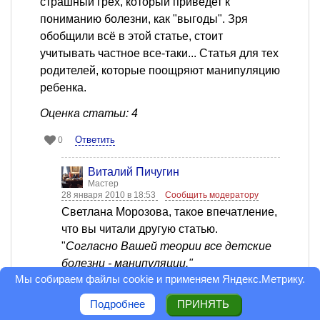
страшный грех, который приведет к
пониманию болезни, как "выгоды". Зря
обобщили всё в этой статье, стоит
учитывать частное все-таки... Статья для тех
родителей, которые поощряют манипуляцию
ребенка.
Оценка статьи: 4
Ответить
0
Виталий Пичугин
Мастер
28 января 2010 в 18:53
Сообщить модератору
Светлана Морозова, такое впечатление,
что вы читали другую статью.
"
Согласно Вашей теории все детские
болезни - манипуляции."
Мы собираем файлы cookie и применяем
Яндекс.Метрику
.
Где я такое написал? Вначале чётко
разраничил, что пишу о
Подробнее
ПРИНЯТЬ
"Иногда болезни, действительно,