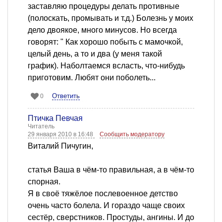
заставляю процедуры делать противные
(полоскать, промывать и т.д.) Болезнь у моих
дело двоякое, много минусов. Но всегда
говорят: " Как хорошо побыть с мамочкой,
целый день, а то и два (у меня такой
график). Наболтаемся всласть, что-нибудь
приготовим. Любят они поболеть...
Ответить
0
Птичка Певчая
Читатель
29 января 2010 в 16:48
Сообщить модератору
Виталий Пичугин,
статья Ваша в чём-то правильная, а в чём-то
спорная.
Я в своё тяжёлое послевоенное детство
очень часто болела. И гораздо чаще своих
сестёр, сверстников. Простуды, ангины. И до