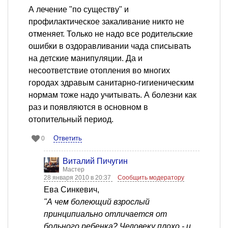
А лечение "по существу" и
профилактическое закаливание никто не
отменяет. Только не надо все родительские
ошибки в оздоравливании чада списывать
на детские манипуляции. Да и
несоответствие отопления во многих
городах здравым санитарно-гигиеническим
нормам тоже надо учитывать. А болезни как
раз и появляются в основном в
отопительный период.
Ответить
0
Виталий Пичугин
Мастер
28 января 2010 в 20:37
Сообщить модератору
Ева Синкевич,
"А чем болеющий взрослый
принципиально отличается от
больного ребенка? Человеку плохо - и