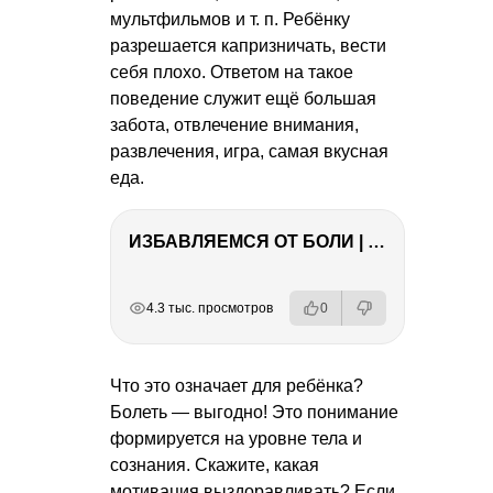
мультфильмов
и т. п.
Ребёнку
разрешается капризничать, вести
себя плохо. Ответом на такое
поведение служит ещё большая
забота, отвлечение внимания,
развлечения, игра, самая вкусная
еда.
ИЗБАВЛЯЕМСЯ ОТ БОЛИ | Важность режима и питания
РЕКЛАМА
РЕКЛАМА
РЕКЛАМА
4.3 тыс. просмотров
0
Что это означает для ребёнка?
Болеть — выгодно! Это понимание
формируется на уровне тела и
сознания. Скажите, какая
мотивация выздоравливать? Если