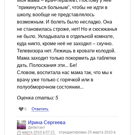
Моя мама -- врач-терапевт. Поєтому у неё
"прикинуться больным", чтобы не идти в
школу, вообще не представлялось
возможным. И болеть было несладко. Она
не становилась строже, нет! Но и сюсюканья
не было. Укладывала в отдельной комнате,
куда никто, кроме неё не заходил -- скучно.
Телевизора нет. Лежишь в кровати колодой.
Мама заходит только покормить да таблетки
дать. Полоскания эти... Бе!
Словом, воспитала нас мама так, что мы к
врачу уже только с горячкой или в
полуобморочном состоянии...
Оценка статьи: 5
Ответить
0
Ирина Сергеева
Дебютант
25 марта 2010 в 07:21
отредактирован 25 марта 2010 в