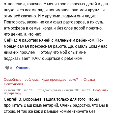
отношения, конечно. У меня трое взрослых детей и два
внука, и со всеми лад и понимание, они мои друзья, и
этим всё сказано. И с другими людьми они ладят.
Повторюсь, важен не сам факт разговоров, а их суть,
атмосфера в семье, когда и без слов порой понятно,
что ценно, а что нет.
Сейчас я работаю няней с маленьким ребенком. По-
моему, самая прекрасная работа. Да, с малышом у нас
никаких проблем. Потому что мой опыт мне
подсказывает "КАК" общаться с ребенком.
Ответить
0
Семейные проблемы. Куда пропадает секс​​?
→
Статьи
→
Психология
29 июня 2016 в 07:45
отредактирован 29 июня 2016 в 07:45
Сообщить
модератору
Сергей В. Воробьев, зашла только для того, чтобы
прочитать Ваш комментарий. Очень радостно, что Вы в
строю. И так же как и раньше комментируете без