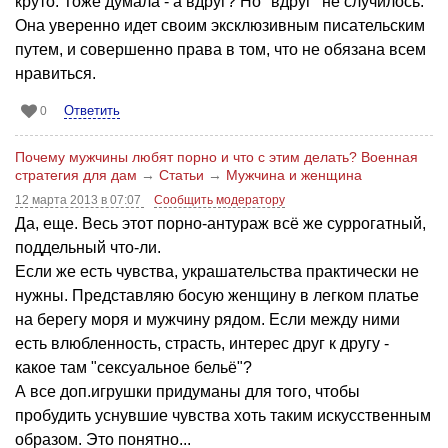
круто. Тоже думала - а вдруг? Но "вдруг" не случилось.
Она уверенно идет своим эксклюзивным писательским
путем, и совершенно права в том, что не обязана всем
нравиться.
Ответить
0
Почему мужчины любят порно и что с этим делать? Военная
стратегия для дам
→
Статьи
→
Мужчина и женщина
12 марта 2013 в 07:07
Сообщить модератору
Да, еще. Весь этот порно-антураж всё же суррогатный,
поддельный что-ли.
Если же есть чувства, украшательства практически не
нужны. Представляю босую женщину в легком платье
на берегу моря и мужчину рядом. Если между ними
есть влюбленность, страсть, интерес друг к другу -
какое там "сексуальное бельё"?
А все доп.игрушки придуманы для того, чтобы
пробудить уснувшие чувства хоть таким искусственным
образом. Это понятно...