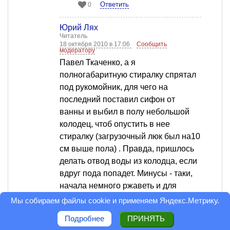
Ответить
0
Юрий Лях
Читатель
18 октября 2010 в 17:06
Сообщить
модератору
Павел Ткаченко, а я
полногабаритную стиралку спрятал
под рукомойник, для чего на
последний поставил сифон от
ванны и выбил в полу небольшой
колодец, чтоб опустить в нее
стиралку (загрузочный люк был на10
см выше пола) . Правда, пришлось
делать отвод воды из колодца, если
вдруг пода попадет. Минусы - таки,
начала немного ржаветь и для
осмотра нужно снимать рукомойник,
Мы собираем файлы cookie и применяем
Яндекс.Метрику
.
сооружать разгрузочную стрелу и на
Подробнее
ПРИНЯТЬ
ней на полиспастах поднимать