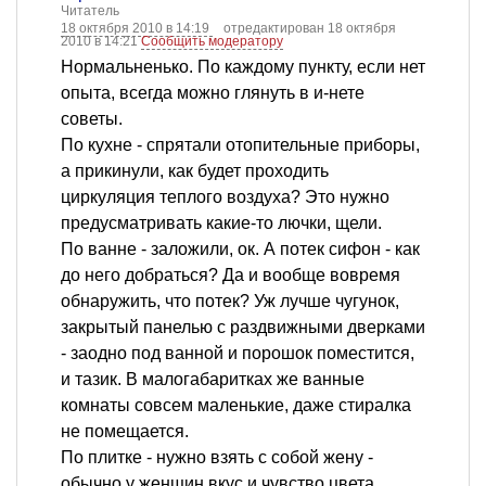
Читатель
18 октября 2010 в 14:19
отредактирован 18 октября
2010 в 14:21
Сообщить модератору
Нормальненько. По каждому пункту, если нет
опыта, всегда можно глянуть в и-нете
советы.
По кухне - спрятали отопительные приборы,
а прикинули, как будет проходить
циркуляция теплого воздуха? Это нужно
предусматривать какие-то лючки, щели.
По ванне - заложили, ок. А потек сифон - как
до него добраться? Да и вообще вовремя
обнаружить, что потек? Уж лучше чугунок,
закрытый панелью с раздвижными дверками
- заодно под ванной и порошок поместится,
и тазик. В малогабаритках же ванные
комнаты совсем маленькие, даже стиралка
не помещается.
По плитке - нужно взять с собой жену -
обычно у женщин вкус и чувство цвета