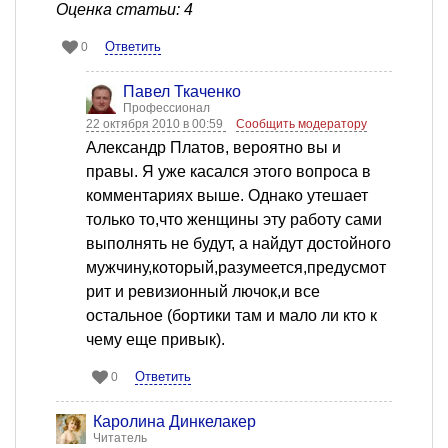
Оценка статьи: 4
Ответить
0
Павел Ткаченко
Профессионал
22 октября 2010 в 00:59
Сообщить модератору
Александр Платов, вероятно вы и
правы. Я уже касался этого вопроса в
комментариях выше. Однако утешает
только то,что женщины эту работу сами
выполнять не будут, а найдут достойного
мужчину,который,разумеется,предусмот
рит и ревизионный лючок,и все
остальное (бортики там и мало ли кто к
чему еще привык).
Ответить
0
Каролина Динкелакер
Читатель