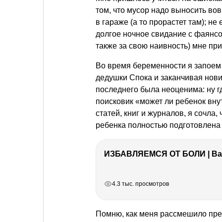
том, что мусор надо выносить вов
в гараже (а то прорастет там); не
долгое ночное свидание с фаянсом
также за свою наивность) мне пр
Во время беременности я запоем
дедушки Спока и заканчивая нов
последнего была неоценима: ну 
поисковик «может ли ребенок вн
статей, книг и журналов, я сочла,
ребенка полностью подготовлена 
ИЗБАВЛЯЕМСЯ ОТ БОЛИ | Важ
РЕКЛАМА
РЕКЛАМА
РЕКЛАМА
РЕКЛАМА
4.3 тыс. просмотров
Помню, как меня рассмешило пре