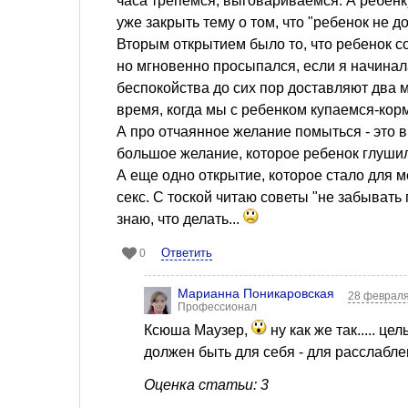
часа трепемся, выговариваемся. А ребенку
уже закрыть тему о том, что "ребенок не д
Вторым открытием было то, что ребенок с
но мгновенно просыпался, если я начинал
беспокойства до сих пор доставляют два м
время, когда мы с ребенком купаемся-кор
А про отчаянное желание помыться - это в
большое желание, которое ребенок глуши
А еще одно открытие, которое стало для 
секс. С тоской читаю советы "не забывать
знаю, что делать...
Ответить
0
Марианна Поникаровская
28 февраля
Профессионал
Ксюша Маузер,
ну как же так..... це
должен быть для себя - для расслаблени
Оценка статьи: 3