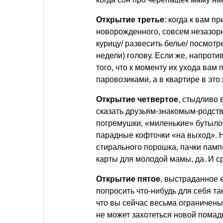
Открытие третье
: когда к вам п
новорожденного, совсем незазорн
курицу/ развесить белье/ посмотр
недели) голову. Если же, напротив
того, что к моменту их ухода вам
паровозиками, а в квартире в это
Открытие четвертое
, стыдливо 
сказать друзьям-знакомым-родств
погремушки, «миленькие» бутылоч
парадные кофточки «на выход». Н
стирального порошка, пачки памп
карты для молодой мамы, да. И с
Открытие пятое
, выстраданное 
попросить что-нибудь для себя т
что вы сейчас весьма ограничены 
не может захотеться новой помад