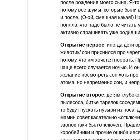
после рождения моего сына. Я-то
потому все шумы, которые были в
и после. (О-ой, смешная какая!) 
поняла, что надо было не читать
активно спрашивать уже родивших
Открытие первое
: иногда дети о
животик/ сон приснился про черепа
потому, что им хочется поорать. 
чаще всего случается ночью. И он
желание посмотреть сон хоть про 
атома, но непременно сон, и неп
Открытие второе
: детям глубок
пылесоса, битье тарелок соседям
то будут пускать пузыри из носа,
мамин совет касательно «отключи
звонок таки был отключен. Прави
коробейники и прочие ошибшиеся 
когда сон про черепашек маму нак