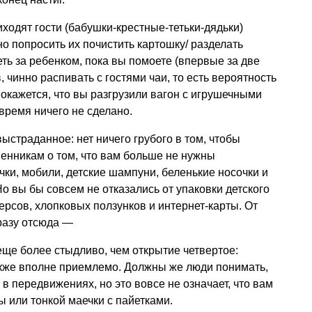
риходят гости (бабушки-крестные-тетьки-дядьки)
о попросить их почистить картошку/ разделать
еть за ребенком, пока вы помоете (впервые за две
, чинно распивать с гостями чаи, то есть вероятность
 покажется, что вы разгрузили вагон с игрушечными
 время ничего не сделано.
выстраданное: нет ничего грубого в том, чтобы
енникам о том, что вам больше не нужны
ки, мобили, детские шампуни, беленькие носочки и
о вы бы совсем не отказались от упаковки детского
ерсов, хлопковых ползунков и интернет-карты. От
разу отсюда —
еще более стыдливо, чем открытие четвертое:
акже вполне приемлемо. Должны же люди понимать,
в передвижениях, но это вовсе не означает, что вам
ы или тонкой маечки с пайетками.