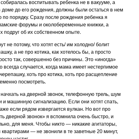
 собиралась воспитывать ребенка не в вакууме, а
 доме до его рождения, должны были остаться в нем
Но по порядку. Сразу после рождения ребенка я
 мамские форумы и околобеременные книжки, а
 подруг об их собственном опыте.
рут не потому, что хотят есть/ им холодно/ болит
шку, а не про котика, как хотелось бы, а просто
Просто так, совершенно без причины. Это «иногда»
о всегда случается, когда мама имеет нестерпимое
черепашку, хоть про котика, хоть про расщепление
ременно посмотреть.
о начхать на дверной звонок, телефонную трель, шум
и и машинную сигнализацию. Если они хотят спать,
 даже если рядом извергается вулкан. Но вот про
ть дверной звонок» я вспомнила очень быстро, и
льно, для меня. Чтобы никто — никакие агитаторы,
квартирами — не звонили в те заветные 20 минут,
онец настиг.