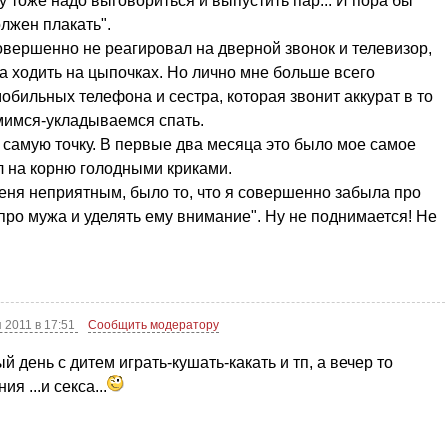
 тоже надо выговориться и выпустить пар... И пора бы
олжен плакать".
овершенно не реагировал на дверной звонок и телевизор,
а ходить на цыпочках. Но лично мне больше всего
обильных телефона и сестра, которая звонит аккурат в то
мимся-укладываемся спать.
 самую точку. В первые два месяца это было мое самое
л на корню голодными криками.
меня неприятным, было то, что я совершенно забыла про
 про мужа и уделять ему внимание". Ну не поднимается! Не
 2011 в 17:51
Сообщить модератору
лый день с дитем играть-кушать-какать и тп, а вечер то
я ...и секса...