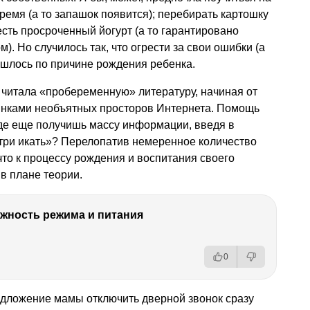
ремя (а то запашок появится); перебирать картошку
 есть просроченный йогурт (а то гарантировано
). Но случилось так, что огрести за свои ошибки (а
ишлось по причине рождения ребенка.
 читала «пробеременную» литературу, начиная от
инками необъятных просторов Интернета. Помощь
где еще получишь массу информации, введя в
утри икать»? Перелопатив немеренное количество
 что к процессу рождения и воспитания своего
в плане теории.
ность режима и питания
0
дложение мамы отключить дверной звонок сразу