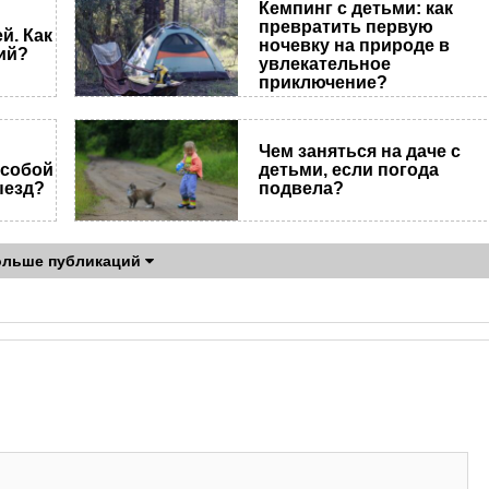
Кемпинг с детьми: как
превратить первую
й. Как
ночевку на природе в
ий?
увлекательное
приключение?
Чем заняться на даче с
 собой
детьми, если погода
ыезд?
подвела?
ольше публикаций