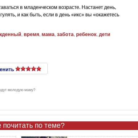
аваться в младенческом возрасте. Настанет день,
гулять, и как быть, если в день «икс» вы «окажетесь
жденный
,
время
,
мама
,
забота
,
ребенок
,
дети
енить
ждут молодую маму?
 почитать по теме?