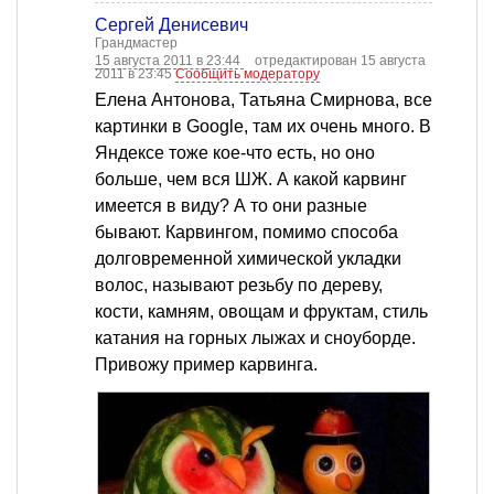
Сергей Денисевич
Грандмастер
15 августа 2011 в 23:44
отредактирован 15 августа
2011 в 23:45
Сообщить модератору
Елена Антонова, Татьяна Смирнова, все
картинки в Google, там их очень много. В
Яндексе тоже кое-что есть, но оно
больше, чем вся ШЖ. А какой карвинг
имеется в виду? А то они разные
бывают. Карвингом, помимо способа
долговременной химической укладки
волос, называют резьбу по дереву,
кости, камням, овощам и фруктам, стиль
катания на горных лыжах и сноуборде.
Привожу пример карвинга.