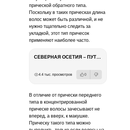
прической обратного типа.
Поскольку в таких прическах длина
волос может быть различной, и не
нужно тщательно следить за
укладкой, этот тип причесок
применяют наиболее часто.
СЕВЕРНАЯ ОСЕТИЯ – ПУТЕШЕСТВИЕ НА КАВКАЗ часть 4
РЕКЛАМА
РЕКЛАМА
РЕКЛАМА
РЕКЛАМА
4.4 тыс. просмотров
0
В отличие от прически переднего
типа в концентрированной
прическе волосы зачесывают не
вперед, а вверх, к макушке.
Прическу такого типа можно
выполнить, только если волосы на