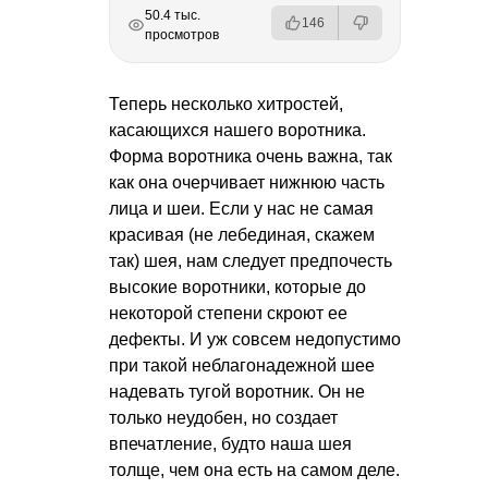
РЕКЛАМА
РЕКЛАМА
РЕКЛАМА
РЕКЛАМА
РЕКЛАМА
50.4 тыс.
146
просмотров
Теперь несколько хитростей,
касающихся нашего воротника.
Форма воротника очень важна, так
как она очерчивает нижнюю часть
лица и шеи. Если у нас не самая
красивая (не лебединая, скажем
так) шея, нам следует предпочесть
высокие воротники, которые до
некоторой степени скроют ее
дефекты. И уж совсем недопустимо
при такой неблагонадежной шее
надевать тугой воротник. Он не
только неудобен, но создает
впечатление, будто наша шея
толще, чем она есть на самом деле.